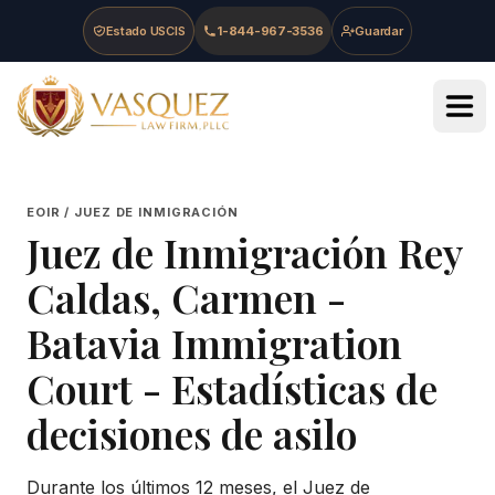
Skip to main content
Skip to navigation
Skip to footer
Estado USCIS
1-844-967-3536
Guardar
Vasquez Law Firm - Home
EOIR / JUEZ DE INMIGRACIÓN
Juez de Inmigración
Rey
Caldas, Carmen
-
Batavia Immigration
Court
- Estadísticas de
decisiones de asilo
Durante los últimos 12 meses, el Juez de