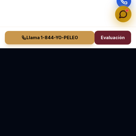
Llama 1-844-YO-PELEO
Evaluación
Vasquez Law Firm
YO PELEO® POR TI