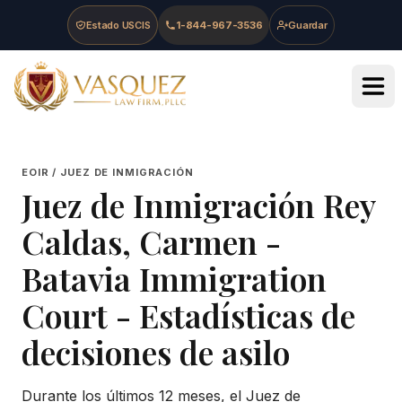
Skip to main content
Skip to navigation
Skip to footer
Estado USCIS
1-844-967-3536
Guardar
Vasquez Law Firm - Home
EOIR / JUEZ DE INMIGRACIÓN
Juez de Inmigración
Rey
Caldas, Carmen
-
Batavia Immigration
Court
- Estadísticas de
decisiones de asilo
Durante los últimos 12 meses, el Juez de