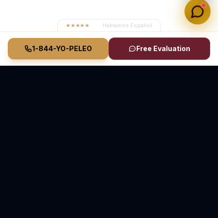
★★★★★
4.8
· Hablamos Español
1-844-YO-PELEO
Free Evaluation
Vasquez Law Firm
YO PELEO® POR TI
Abogados Elite de Inmigración y Lesiones Personales