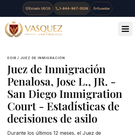
Skip to main content
Skip to navigation
Skip to footer
Estado USCIS
1-844-967-3536
Guardar
Vasquez Law Firm - Home
EOIR / JUEZ DE INMIGRACIÓN
Juez de Inmigración
Penalosa, Jose L., JR.
-
San Diego Immigration
Court
- Estadísticas de
decisiones de asilo
Durante los últimos 12 meses, el Juez de