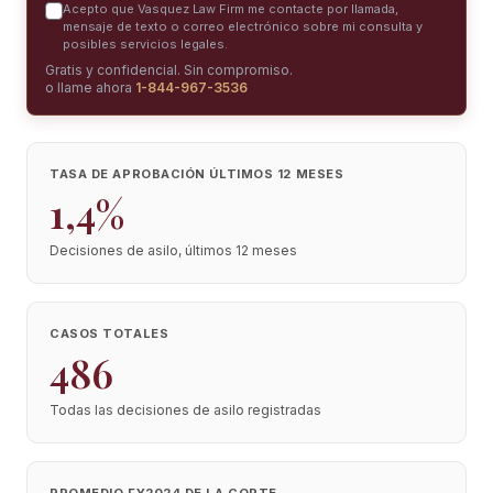
Acepto que Vasquez Law Firm me contacte por llamada,
mensaje de texto o correo electrónico sobre mi consulta y
posibles servicios legales.
Gratis y confidencial. Sin compromiso.
o llame ahora
1-844-967-3536
TASA DE APROBACIÓN ÚLTIMOS 12 MESES
1,4%
Decisiones de asilo, últimos 12 meses
CASOS TOTALES
486
Todas las decisiones de asilo registradas