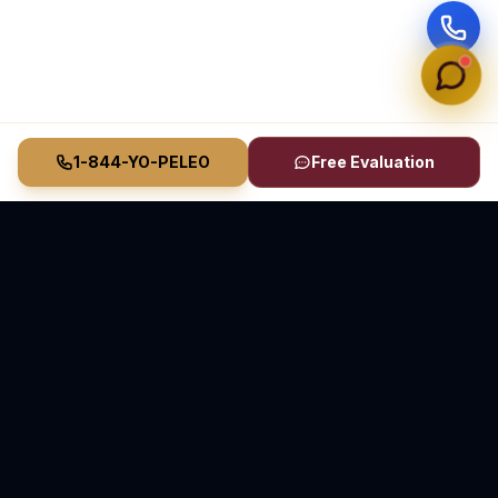
1-844-YO-PELEO
Free Evaluation
Vasquez Law Firm
YO PELEO® POR TI