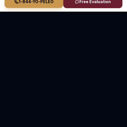
1-844-YO-PELEO
Free Evaluation
Vasquez Law Firm
YO PELEO® POR TI
Abogados Elite de Inmigración y Lesiones Personales
Inmigración en Carolina del Norte y Florida • Lesiones
Personales en Carolina del Norte
70+ Años de Experiencia Combinada • Sirviendo
desde 2011