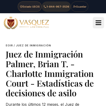
Skip to main content
Skip to navigation
Skip to footer
Estado USCIS
1-844-967-3536
Guardar
Vasquez Law Firm - Home
EOIR / JUEZ DE INMIGRACIÓN
Juez de Inmigración
Palmer, Brian T.
-
Charlotte Immigration
Court
- Estadísticas de
decisiones de asilo
Durante los últimos 12 meses, el Juez de