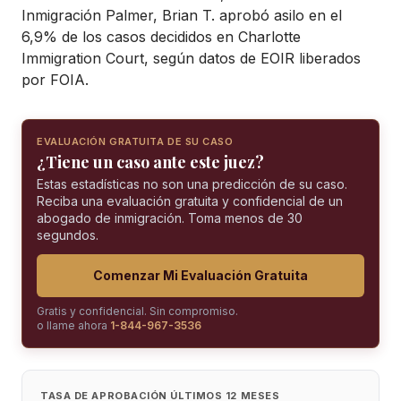
Inmigración Palmer, Brian T. aprobó asilo en el
6,9% de los casos decididos en Charlotte
Immigration Court, según datos de EOIR liberados
por FOIA.
EVALUACIÓN GRATUITA DE SU CASO
¿Tiene un caso ante este juez?
Estas estadísticas no son una predicción de su caso.
Reciba una evaluación gratuita y confidencial de un
abogado de inmigración. Toma menos de 30
segundos.
Comenzar Mi Evaluación Gratuita
Gratis y confidencial. Sin compromiso.
o llame ahora
1-844-967-3536
TASA DE APROBACIÓN ÚLTIMOS 12 MESES