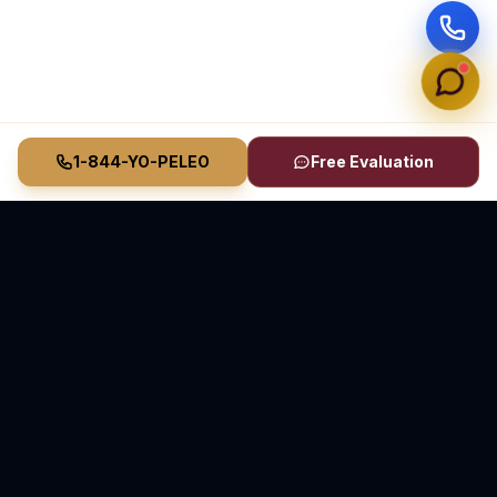
1-844-YO-PELEO
Free Evaluation
Vasquez Law Firm
YO PELEO® POR TI