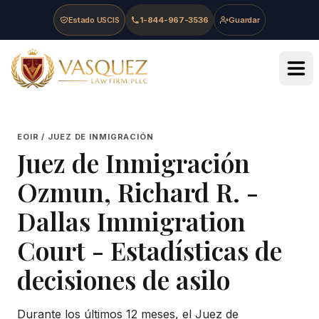
Skip to main content
Skip to navigation
Skip to footer
Estado USCIS
1-844-967-3536
Guardar
Vasquez Law Firm - Home
EOIR / JUEZ DE INMIGRACIÓN
Juez de Inmigración
Ozmun, Richard R.
-
Dallas Immigration
Court
- Estadísticas de
decisiones de asilo
Durante los últimos 12 meses, el Juez de