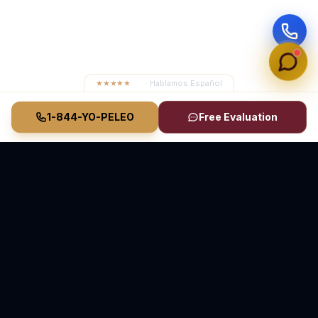
★★★★★
4.8
· Hablamos Español
1-844-YO-PELEO
Free Evaluation
Vasquez Law Firm