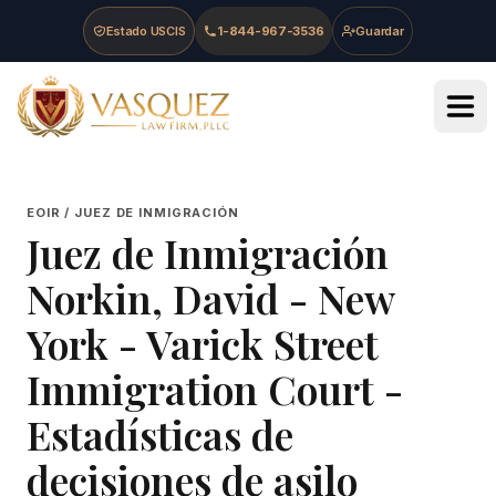
Skip to main content
Skip to navigation
Skip to footer
Estado USCIS
1-844-967-3536
Guardar
Vasquez Law Firm - Home
EOIR / JUEZ DE INMIGRACIÓN
Juez de Inmigración
Norkin, David
-
New
York - Varick Street
Immigration Court
-
Estadísticas de
decisiones de asilo