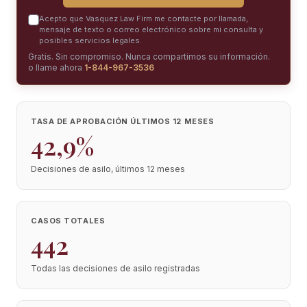
Acepto que Vasquez Law Firm me contacte por llamada,
mensaje de texto o correo electrónico sobre mi consulta y
posibles servicios legales.
Gratis. Sin compromiso. Nunca compartimos su información.
o llame ahora
1-844-967-3536
TASA DE APROBACIÓN ÚLTIMOS 12 MESES
42,9%
Decisiones de asilo, últimos 12 meses
CASOS TOTALES
442
Todas las decisiones de asilo registradas