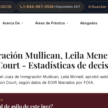
 USCIS
1-844-967-3536
Guardar 
•
Disponibles 24/7
Acerca De
Áreas de Práctica
Abogados
ración
Mullican, Leila Mcnei
Court
- Estadísticas de decis
el Juez de Inmigración Mullican, Leila Mcneill. aprobó asil
on Court, según datos de EOIR liberados por FOIA.
SO
l de asilo de este juez?