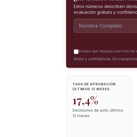
Estos números describen decis
evaluación gratuita y confidenci
Acepto que Vasquez Law Firm me co
Gratis y confidencial. Sin comprom
TASA DE APROBACIÓN
ÚLTIMOS 12 MESES
17,4%
Decisiones de asilo, últimos
12 meses