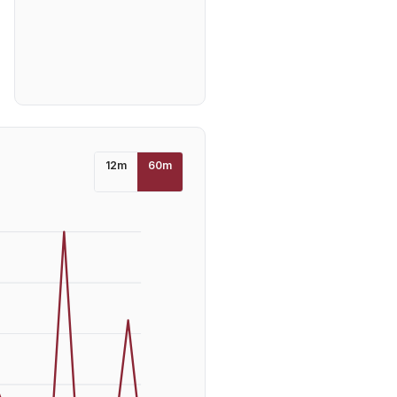
12
m
60
m