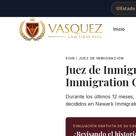
Skip to main content
Skip to navigation
Skip to footer
Estado
Inicio
Vasquez Law Firm - Home
EOIR / JUEZ DE INMIGRACIÓN
Juez de Inmig
Immigration 
Durante los últimos 12 meses, 
decididos en Newark Immigrati
EVALUACIÓN GRATUITA DE SU CA
¿Revisando el historia