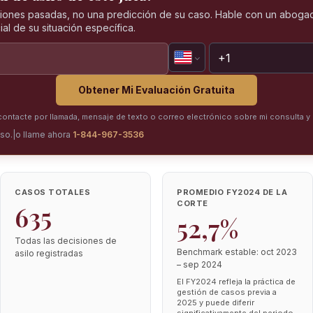
iones pasadas, no una predicción de su caso. Hable con un abogad
al de su situación específica.
Obtener Mi Evaluación Gratuita
ntacte por llamada, mensaje de texto o correo electrónico sobre mi consulta y 
iso.
|
o llame ahora
1-844-967-3536
CASOS TOTALES
PROMEDIO FY2024 DE LA
CORTE
635
52,7%
Todas las decisiones de
Benchmark estable: oct 2023
asilo registradas
– sep 2024
El FY2024 refleja la práctica de
gestión de casos previa a
2025 y puede diferir