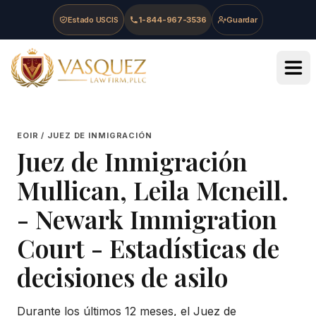
Skip to main content
Skip to navigation
Skip to footer
Estado USCIS
1-844-967-3536
Guardar
Vasquez Law Firm - Home
EOIR / JUEZ DE INMIGRACIÓN
Juez de Inmigración
Mullican, Leila Mcneill.
-
Newark Immigration
Court
- Estadísticas de
decisiones de asilo
Durante los últimos 12 meses, el Juez de