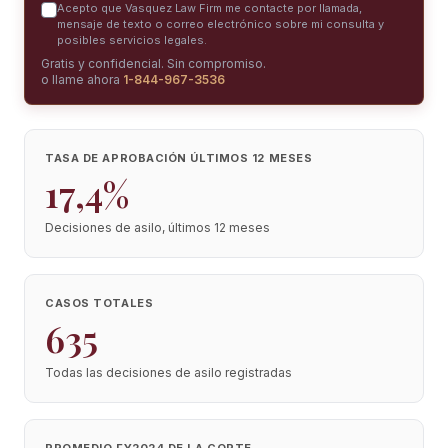
Acepto que Vasquez Law Firm me contacte por llamada,
mensaje de texto o correo electrónico sobre mi consulta y
posibles servicios legales.
Gratis y confidencial. Sin compromiso.
o llame ahora
1-844-967-3536
TASA DE APROBACIÓN ÚLTIMOS 12 MESES
17,4%
Decisiones de asilo, últimos 12 meses
CASOS TOTALES
635
Todas las decisiones de asilo registradas