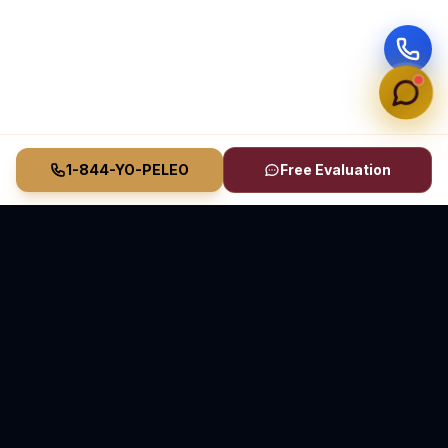
1-844-YO-PELEO
Free Evaluation
Vasquez Law Firm