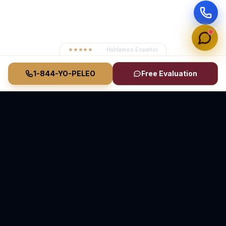
★★★★★
4.8
· Hablamos Español
1-844-YO-PELEO
Free Evaluation
Vasquez Law Firm
YO PELEO® POR TI