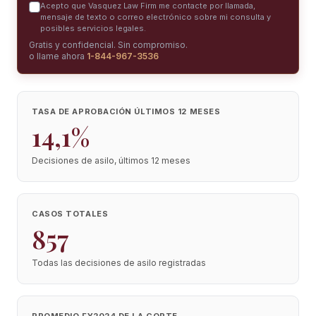
Acepto que Vasquez Law Firm me contacte por llamada,
mensaje de texto o correo electrónico sobre mi consulta y
posibles servicios legales.
Gratis y confidencial. Sin compromiso.
o llame ahora
1-844-967-3536
TASA DE APROBACIÓN ÚLTIMOS 12 MESES
14,1%
Decisiones de asilo, últimos 12 meses
CASOS TOTALES
857
Todas las decisiones de asilo registradas