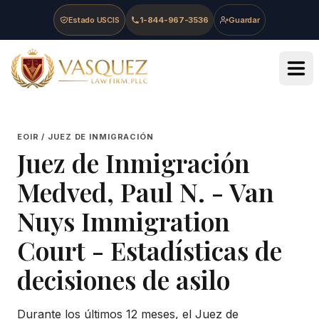
Skip to main content
Skip to navigation
Skip to footer
Estado USCIS
1-844-967-3536
Guardar
Vasquez Law Firm - Home
EOIR / JUEZ DE INMIGRACIÓN
Juez de Inmigración
Medved, Paul N.
-
Van
Nuys Immigration
Court
- Estadísticas de
decisiones de asilo
Durante los últimos 12 meses, el Juez de