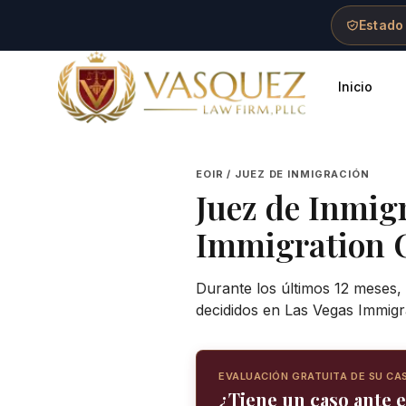
Skip to main content
Skip to navigation
Skip to footer
Estado
Inicio
Vasquez Law Firm - Home
EOIR / JUEZ DE INMIGRACIÓN
Juez de Inmig
Immigration 
Durante los últimos 12 meses,
decididos en Las Vegas Immigr
EVALUACIÓN GRATUITA DE SU CA
¿Tiene un caso ante e