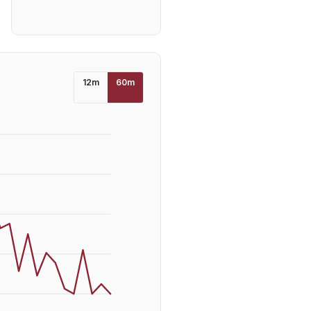
12
m
60
m