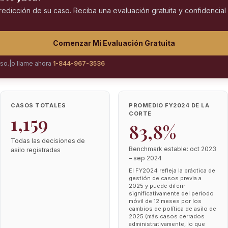
predicción de su caso. Reciba una evaluación gratuita y confidencia
Comenzar Mi Evaluación Gratuita
iso.
|
o llame ahora
1-844-967-3536
CASOS TOTALES
PROMEDIO FY2024 DE LA
CORTE
1,159
83,8%
Todas las decisiones de
Benchmark estable: oct 2023
asilo registradas
– sep 2024
El FY2024 refleja la práctica de
gestión de casos previa a
2025 y puede diferir
significativamente del periodo
móvil de 12 meses por los
cambios de política de asilo de
2025 (más casos cerrados
administrativamente, lo que