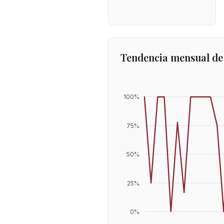
Tendencia mensual de
100
%
75
%
50
%
25
%
0
%