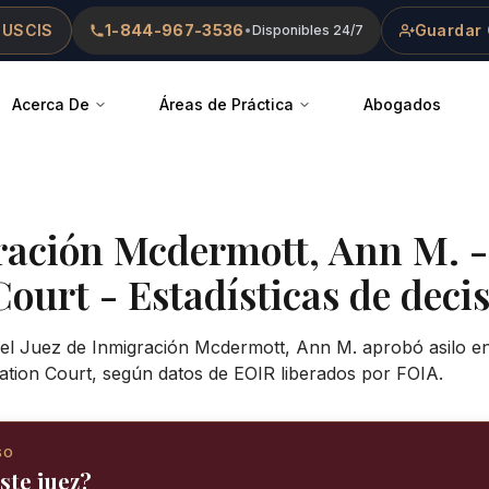
 USCIS
1-844-967-3536
Guardar 
•
Disponibles 24/7
Acerca De
Áreas de Práctica
Abogados
ración
Mcdermott, Ann M.
Court
- Estadísticas de decis
 el Juez de Inmigración Mcdermott, Ann M. aprobó asilo en
ation Court, según datos de EOIR liberados por FOIA.
SO
ste juez?