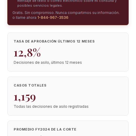
mensaje de texto o correo electrónico sobre mi consulta y
posibles servicios legales.
Gratis. Sin compromiso. Nunca compartimos su información.
o llame ahora
1-844-967-3536
TASA DE APROBACIÓN ÚLTIMOS 12 MESES
12,8%
Decisiones de asilo, últimos 12 meses
CASOS TOTALES
1,159
Todas las decisiones de asilo registradas
PROMEDIO FY2024 DE LA CORTE