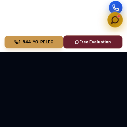
1-844-YO-PELEO
Free Evaluation
Vasquez Law Firm
YO PELEO® POR TI