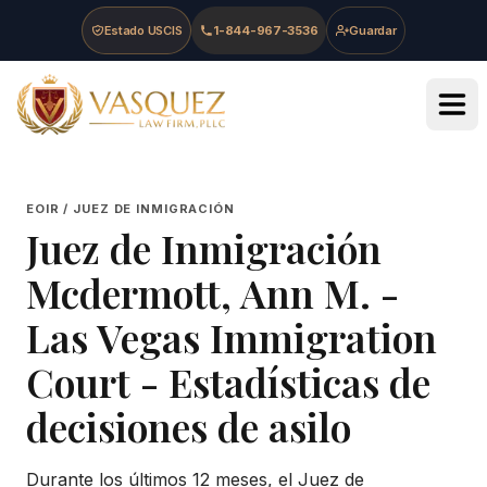
Skip to main content
Skip to navigation
Skip to footer
Estado USCIS
1-844-967-3536
Guardar
Vasquez Law Firm - Home
EOIR / JUEZ DE INMIGRACIÓN
Juez de Inmigración
Mcdermott, Ann M.
-
Las Vegas Immigration
Court
- Estadísticas de
decisiones de asilo
Durante los últimos 12 meses, el Juez de