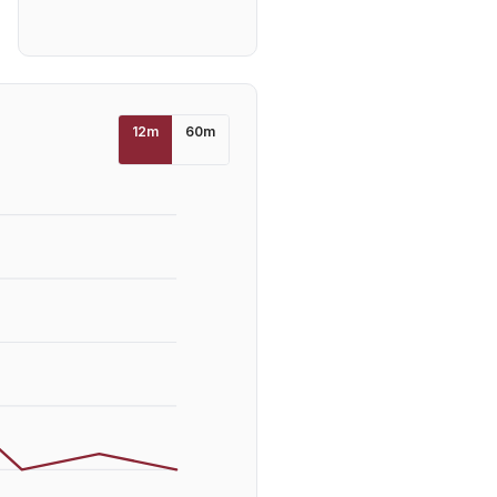
12
m
60
m