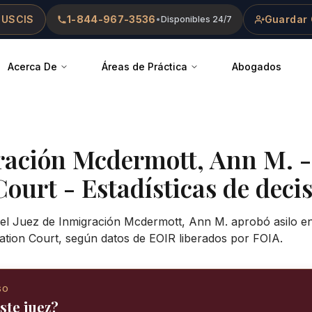
 USCIS
1-844-967-3536
Guardar 
•
Disponibles 24/7
Acerca De
Áreas de Práctica
Abogados
ración
Mcdermott, Ann M.
Court
- Estadísticas de decis
 el Juez de Inmigración Mcdermott, Ann M. aprobó asilo en
ation Court, según datos de EOIR liberados por FOIA.
SO
ste juez?