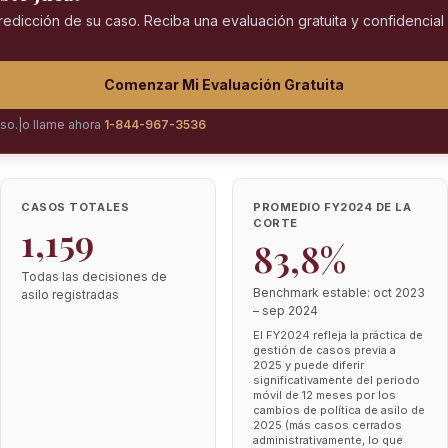
predicción de su caso. Reciba una evaluación gratuita y confidencia
Comenzar Mi Evaluación Gratuita
iso.
|
o llame ahora
1-844-967-3536
CASOS TOTALES
PROMEDIO FY2024 DE LA
CORTE
1,159
83,8%
Todas las decisiones de
Benchmark estable: oct 2023
asilo registradas
– sep 2024
El FY2024 refleja la práctica de
gestión de casos previa a
2025 y puede diferir
significativamente del periodo
móvil de 12 meses por los
cambios de política de asilo de
2025 (más casos cerrados
administrativamente, lo que