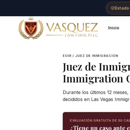
Skip to main content
Skip to navigation
Skip to footer
Estado
Inicio
Vasquez Law Firm - Home
EOIR / JUEZ DE INMIGRACIÓN
Juez de Inmig
Immigration 
Durante los últimos 12 meses,
decididos en Las Vegas Immigr
EVALUACIÓN GRATUITA DE SU CA
¿Tiene un caso ante e