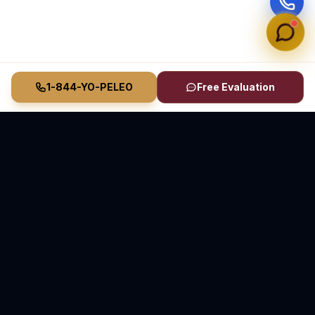
1-844-YO-PELEO
Free Evaluation
Vasquez Law Firm
YO PELEO® POR TI