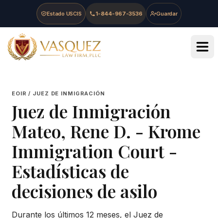
Skip to main content
Skip to navigation
Skip to footer
Estado USCIS
1-844-967-3536
Guardar
Vasquez Law Firm - Home
EOIR / JUEZ DE INMIGRACIÓN
Juez de Inmigración
Mateo, Rene D.
-
Krome
Immigration Court
-
Estadísticas de
decisiones de asilo
Durante los últimos 12 meses, el Juez de