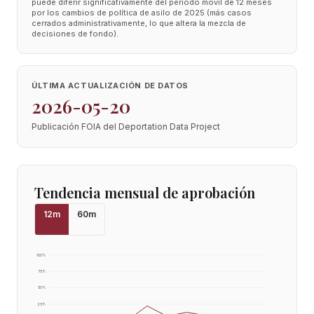
puede diferir significativamente del periodo móvil de 12 meses
por los cambios de política de asilo de 2025 (más casos
cerrados administrativamente, lo que altera la mezcla de
decisiones de fondo).
ÚLTIMA ACTUALIZACIÓN DE DATOS
2026-05-20
Publicación FOIA del Deportation Data Project
Tendencia mensual de aprobación
12
m
60
m
100
%
75
%
50
%
25
%