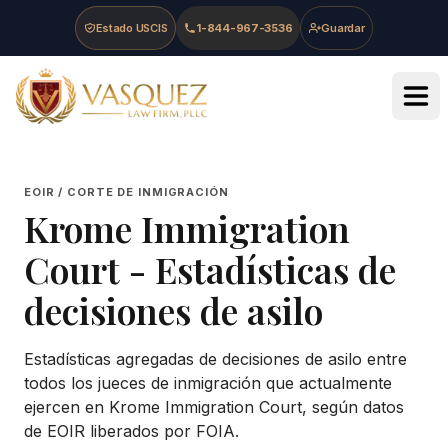
Skip to main content
Skip to navigation
Skip to footer
Estado USCIS
1-844-967-3536
Guardar
Vasquez Law Firm - Home
EOIR / CORTE DE INMIGRACIÓN
Krome Immigration
Court
- Estadísticas de
decisiones de asilo
Estadísticas agregadas de decisiones de asilo entre
todos los jueces de inmigración que actualmente
ejercen en
Krome Immigration Court
, según datos
de EOIR liberados por FOIA.