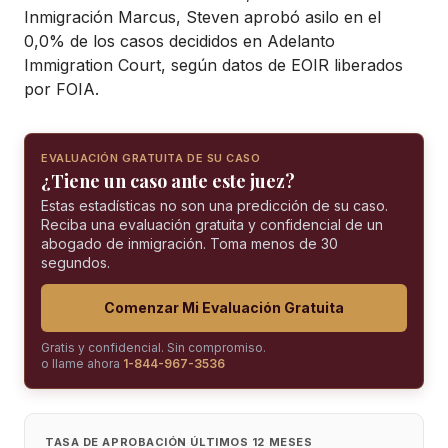
Inmigración Marcus, Steven aprobó asilo en el
0,0% de los casos decididos en Adelanto
Immigration Court, según datos de EOIR liberados
por FOIA.
EVALUACIÓN GRATUITA DE SU CASO
¿Tiene un caso ante este juez?
Estas estadísticas no son una predicción de su caso.
Reciba una evaluación gratuita y confidencial de un
abogado de inmigración. Toma menos de 30
segundos.
Comenzar Mi Evaluación Gratuita
Gratis y confidencial. Sin compromiso.
o llame ahora
1-844-967-3536
TASA DE APROBACIÓN ÚLTIMOS 12 MESES