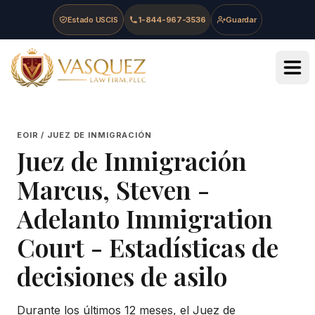
Skip to main content
Skip to navigation
Skip to footer
Estado USCIS
1-844-967-3536
Guardar
Vasquez Law Firm - Home
EOIR / JUEZ DE INMIGRACIÓN
Juez de Inmigración
Marcus, Steven
-
Adelanto Immigration
Court
- Estadísticas de
decisiones de asilo
Durante los últimos 12 meses, el Juez de