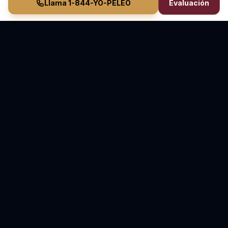
Llama 1-844-YO-PELEO
Evaluación
Vasquez Law Firm
YO PELEO® POR TI
Abogados Elite de Inmigración y Lesiones Personales
Inmigración en Carolina del Norte y Florida • Lesiones
Personales en Carolina del Norte
70+ Años de Experiencia Combinada • Sirviendo
desde 2011