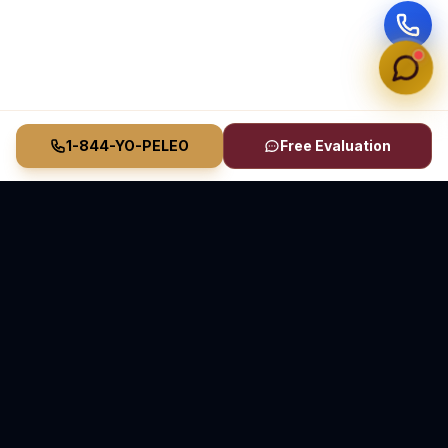
1-844-YO-PELEO
Free Evaluation
Vasquez Law Firm
YO PELEO® POR TI