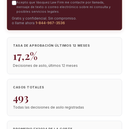
Acepto que Vasquez Law Firm me contacte por llamada,
mensaje de texto o correo electrónico sobre mi consulta y
posibles servicios legales.
Gratis y confidencial. Sin compromiso.
o llame ahora
1-844-967-3536
TASA DE APROBACIÓN ÚLTIMOS 12 MESES
17,2%
Decisiones de asilo, últimos 12 meses
CASOS TOTALES
493
Todas las decisiones de asilo registradas