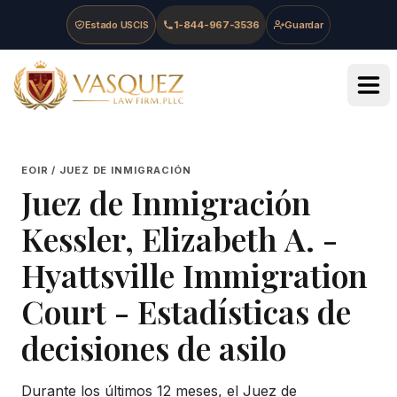
Skip to main content
Skip to navigation
Skip to footer
Estado USCIS
1-844-967-3536
Guardar
Vasquez Law Firm - Home
EOIR / JUEZ DE INMIGRACIÓN
Juez de Inmigración
Kessler, Elizabeth A.
-
Hyattsville Immigration
Court
- Estadísticas de
decisiones de asilo
Durante los últimos 12 meses, el Juez de