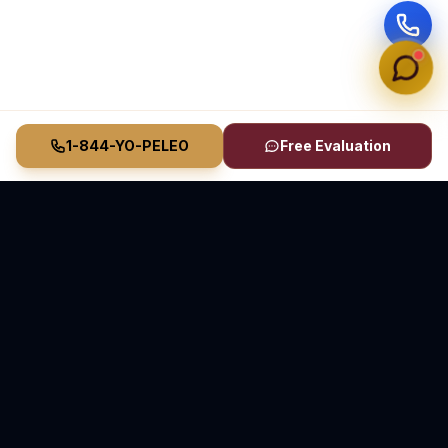
1-844-YO-PELEO
Free Evaluation
Vasquez Law Firm
YO PELEO® POR TI