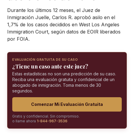
Durante los últimos 12 meses, el Juez de
Inmigración Juelle, Carlos R. aprobó asilo en el
1,7% de los casos decididos en West Los Angeles
Immigration Court, según datos de EOIR liberados
por FOIA.
EVALUACIÓN GRATUITA DE SU CASO
¿Tiene un caso ante este juez?
Estas estadísticas no son una predicción de su caso.
Reciba una evaluación gratuita y confidencial de un
abogado de inmigración. Toma menos de 30
segundos.
Comenzar Mi Evaluación Gratuita
Gratis y confidencial. Sin compromiso.
o llame ahora
1-844-967-3536