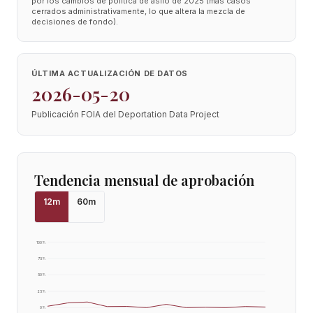
por los cambios de política de asilo de 2025 (más casos
cerrados administrativamente, lo que altera la mezcla de
decisiones de fondo).
ÚLTIMA ACTUALIZACIÓN DE DATOS
2026-05-20
Publicación FOIA del Deportation Data Project
Tendencia mensual de aprobación
12
m
60
m
100
%
75
%
50
%
25
%
0
%