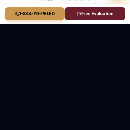
1-844-YO-PELEO
Free Evaluation
Vasquez Law Firm
YO PELEO® POR TI
Abogados Elite de Inmigración y Lesiones Personales
Inmigración en Carolina del Norte y Florida • Lesiones
Personales en Carolina del Norte