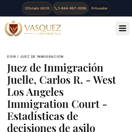
Skip to main content
Skip to navigation
Skip to footer
Estado USCIS
1-844-967-3536
Guardar
Vasquez Law Firm - Home
EOIR / JUEZ DE INMIGRACIÓN
Juez de Inmigración
Juelle, Carlos R.
-
West
Los Angeles
Immigration Court
-
Estadísticas de
decisiones de asilo