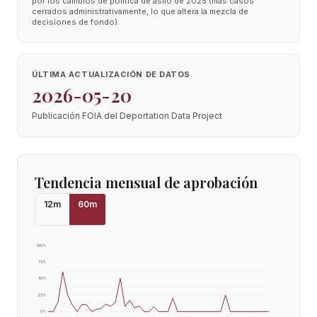
por los cambios de política de asilo de 2025 (más casos
cerrados administrativamente, lo que altera la mezcla de
decisiones de fondo).
ÚLTIMA ACTUALIZACIÓN DE DATOS
2026-05-20
Publicación FOIA del Deportation Data Project
Tendencia mensual de aprobación
12
m
60
m
100
%
75
%
50
%
25
%
0
%