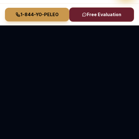
1-844-YO-PELEO
Free Evaluation
Vasquez Law Firm
YO PELEO® POR TI
Abogados Elite de Inmigración y Lesiones Personales
Inmigración en Carolina del Norte y Florida • Lesiones
Personales en Carolina del Norte