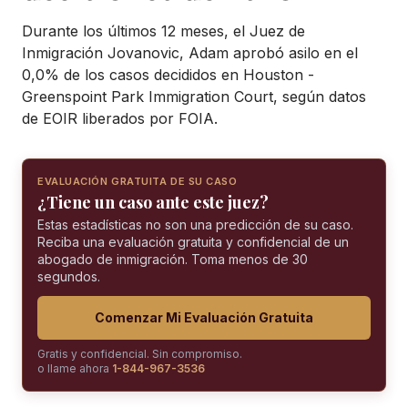
Durante los últimos 12 meses, el Juez de
Inmigración Jovanovic, Adam aprobó asilo en el
0,0% de los casos decididos en Houston -
Greenspoint Park Immigration Court, según datos
de EOIR liberados por FOIA.
EVALUACIÓN GRATUITA DE SU CASO
¿Tiene un caso ante este juez?
Estas estadísticas no son una predicción de su caso.
Reciba una evaluación gratuita y confidencial de un
abogado de inmigración. Toma menos de 30
segundos.
Comenzar Mi Evaluación Gratuita
Gratis y confidencial. Sin compromiso.
o llame ahora
1-844-967-3536