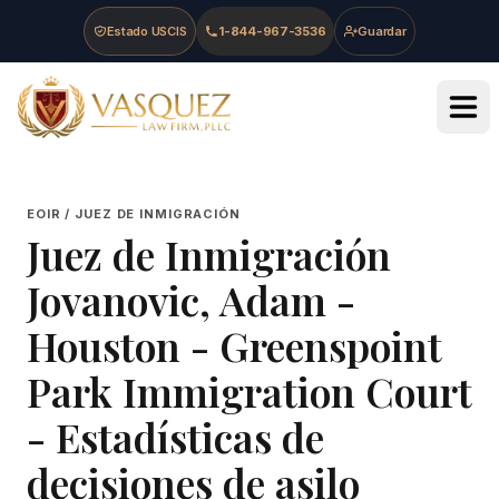
Skip to main content
Skip to navigation
Skip to footer
Estado USCIS
1-844-967-3536
Guardar
Vasquez Law Firm - Home
EOIR / JUEZ DE INMIGRACIÓN
Juez de Inmigración
Jovanovic, Adam
-
Houston - Greenspoint
Park Immigration Court
- Estadísticas de
decisiones de asilo