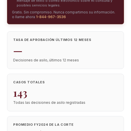
mensaje de texto o correo electrónico sobre mi consulta y
posibles servicios legales.
Gratis. Sin compromiso. Nunca compartimos su información.
o llame ahora
1-844-967-3536
TASA DE APROBACIÓN ÚLTIMOS 12 MESES
—
Decisiones de asilo, últimos 12 meses
CASOS TOTALES
143
Todas las decisiones de asilo registradas
PROMEDIO FY2024 DE LA CORTE