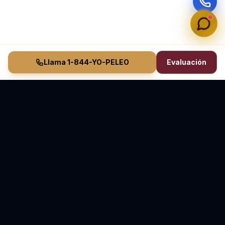
Llama 1-844-YO-PELEO
Evaluación
Vasquez Law Firm
YO PELEO® POR TI