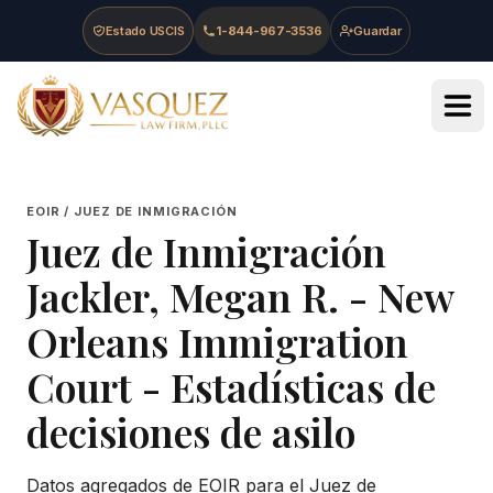
Skip to main content
Skip to navigation
Skip to footer
Estado USCIS
1-844-967-3536
Guardar
Vasquez Law Firm - Home
EOIR / JUEZ DE INMIGRACIÓN
Juez de Inmigración
Jackler, Megan R.
-
New
Orleans Immigration
Court
- Estadísticas de
decisiones de asilo
Datos agregados de EOIR para el Juez de