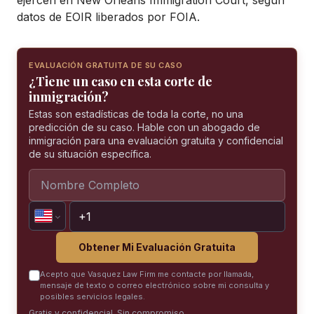
ejercen en
New Orleans Immigration Court
, según
datos de EOIR liberados por FOIA.
EVALUACIÓN GRATUITA DE SU CASO
¿Tiene un caso en esta corte de
inmigración?
Estas son estadísticas de toda la corte, no una
predicción de su caso. Hable con un abogado de
inmigración para una evaluación gratuita y confidencial
de su situación específica.
Obtener Mi Evaluación Gratuita
Acepto que Vasquez Law Firm me contacte por llamada,
mensaje de texto o correo electrónico sobre mi consulta y
posibles servicios legales.
Gratis y confidencial. Sin compromiso.