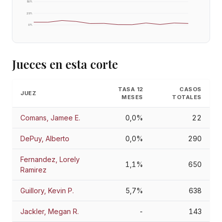
50
%
25
%
0
%
Jueces en esta corte
TASA 12
CASOS
JUEZ
MESES
TOTALES
Comans, Jamee E.
0,0%
22
DePuy, Alberto
0,0%
290
Fernandez, Lorely
1,1%
650
Ramirez
Guillory, Kevin P.
5,7%
638
Jackler, Megan R.
-
143