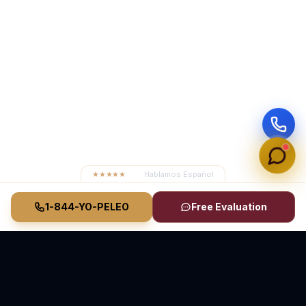
★★★★★
4.8
· Hablamos Español
1-844-YO-PELEO
Free Evaluation