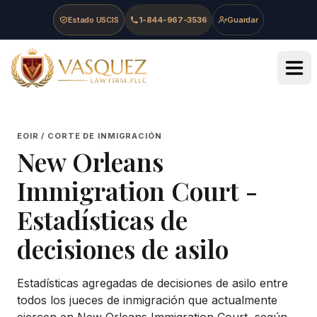
Skip to main content
Skip to navigation
Skip to footer
Estado USCIS
1-844-967-3536
Guardar
Vasquez Law Firm - Home
EOIR / CORTE DE INMIGRACIÓN
New Orleans
Immigration Court
-
Estadísticas de
decisiones de asilo
Estadísticas agregadas de decisiones de asilo entre
todos los jueces de inmigración que actualmente