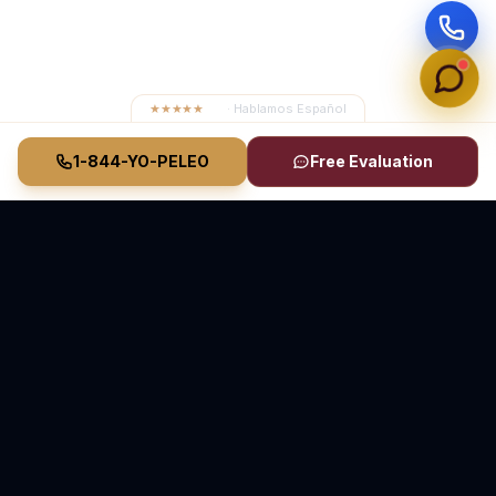
★★★★★
4.8
· Hablamos Español
1-844-YO-PELEO
Free Evaluation
Vasquez Law Firm
YO PELEO® POR TI