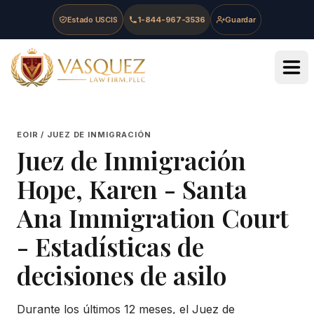
Skip to main content
Skip to navigation
Skip to footer
Estado USCIS
1-844-967-3536
Guardar
Vasquez Law Firm - Home
EOIR / JUEZ DE INMIGRACIÓN
Juez de Inmigración
Hope, Karen
-
Santa
Ana Immigration Court
- Estadísticas de
decisiones de asilo
Durante los últimos 12 meses, el Juez de