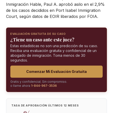
Inmigración Hable, Paul A. aprobó asilo en el 2,9%
de los casos decididos en Port Isabel Immigration
Court, según datos de EOIR liberados por FOIA.
EVALUACIÓN GRATUITA DE SU CASO
¿Tiene un caso ante este juez?
Estas estadísticas no son una predicción de su caso.
Reciba una evaluación gratuita y confidencial de un
abogado de inmigración. Toma menos de 30
segundos.
Comenzar Mi Evaluación Gratuita
Gratis y confidencial. Sin compromiso.
o llame ahora
1-844-967-3536
TASA DE APROBACIÓN ÚLTIMOS 12 MESES