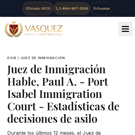
Skip to main content
Skip to navigation
Skip to footer
Estado USCIS
1-844-967-3536
Guardar
Vasquez Law Firm - Home
EOIR / JUEZ DE INMIGRACIÓN
Juez de Inmigración
Hable, Paul A.
-
Port
Isabel Immigration
Court
- Estadísticas de
decisiones de asilo
Durante los últimos 12 meses, el Juez de