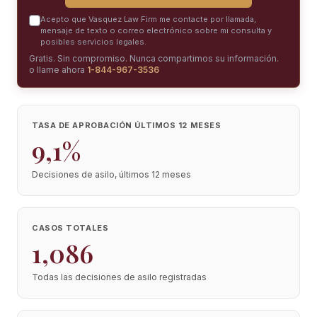
Acepto que Vasquez Law Firm me contacte por llamada,
mensaje de texto o correo electrónico sobre mi consulta y
posibles servicios legales.
Gratis. Sin compromiso. Nunca compartimos su información.
o llame ahora
1-844-967-3536
TASA DE APROBACIÓN ÚLTIMOS 12 MESES
9,1%
Decisiones de asilo, últimos 12 meses
CASOS TOTALES
1,086
Todas las decisiones de asilo registradas