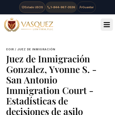
Skip to main content
Skip to navigation
Skip to footer
Estado USCIS
1-844-967-3536
Guardar
Vasquez Law Firm - Home
EOIR / JUEZ DE INMIGRACIÓN
Juez de Inmigración
Gonzalez, Yvonne S.
-
San Antonio
Immigration Court
-
Estadísticas de
decisiones de asilo