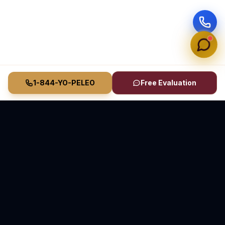
1-844-YO-PELEO
Free Evaluation
Vasquez Law Firm