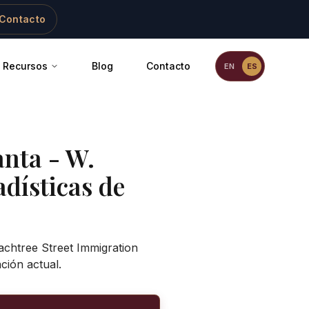
Contacto
Recursos
Blog
Contacto
EN
ES
anta - W.
adísticas de
achtree Street Immigration
ción actual.