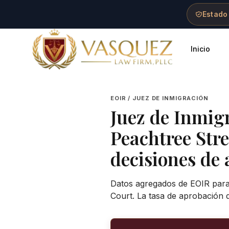
Skip to main content
Skip to navigation
Skip to footer
Estado
Inicio
Vasquez Law Firm - Home
EOIR / JUEZ DE INMIGRACIÓN
Juez de Inmig
Peachtree Str
decisiones de 
Datos agregados de EOIR para 
Court. La tasa de aprobación d