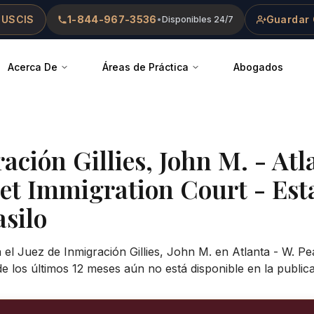
 USCIS
1-844-967-3536
Guardar 
•
Disponibles 24/7
Acerca De
Áreas de Práctica
Abogados
ración
Gillies, John M.
-
Atl
eet Immigration Court
- Est
asilo
el Juez de Inmigración Gillies, John M. en Atlanta - W. Pe
e los últimos 12 meses aún no está disponible en la publica