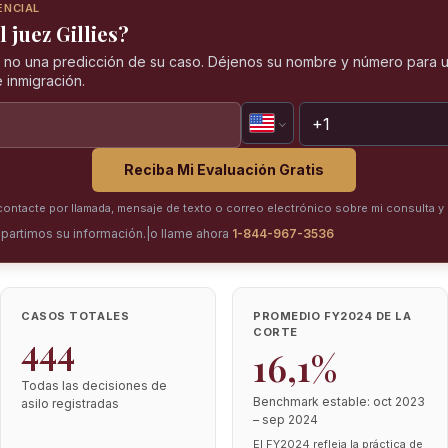
ENCIAL
 juez Gillies?
, no una predicción de su caso. Déjenos su nombre y número para u
 inmigración.
Reciba Mi Evaluación Gratis
ntacte por llamada, mensaje de texto o correo electrónico sobre mi consulta y 
partimos su información.
|
o llame ahora
1-844-967-3536
CASOS TOTALES
PROMEDIO FY2024 DE LA
CORTE
444
16,1%
Todas las decisiones de
Benchmark estable: oct 2023
asilo registradas
– sep 2024
El FY2024 refleja la práctica de