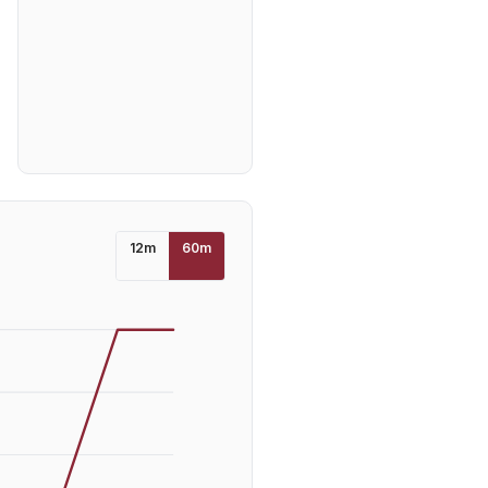
12
m
60
m