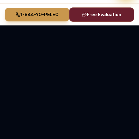
1-844-YO-PELEO
Free Evaluation
Vasquez Law Firm
YO PELEO® POR TI
Abogados Elite de Inmigración y Lesiones Personales
Inmigración en Carolina del Norte y Florida • Lesiones
Personales en Carolina del Norte