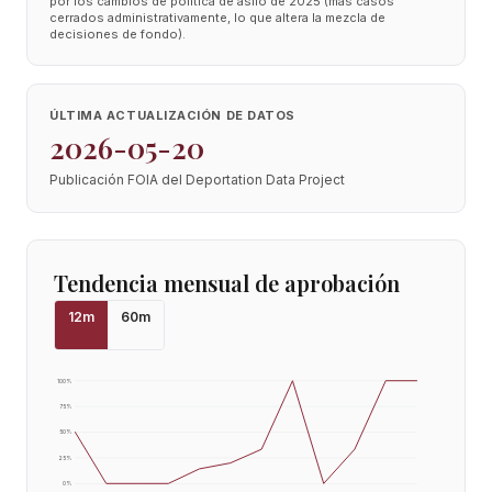
por los cambios de política de asilo de 2025 (más casos
cerrados administrativamente, lo que altera la mezcla de
decisiones de fondo).
ÚLTIMA ACTUALIZACIÓN DE DATOS
2026-05-20
Publicación FOIA del Deportation Data Project
Tendencia mensual de aprobación
12
m
60
m
100
%
75
%
50
%
25
%
0
%