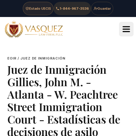
Skip to main content
Skip to navigation
Skip to footer
Estado USCIS
1-844-967-3536
Guardar
Vasquez Law Firm - Home
EOIR / JUEZ DE INMIGRACIÓN
Juez de Inmigración
Gillies, John M.
-
Atlanta - W. Peachtree
Street Immigration
Court
- Estadísticas de
decisiones de asilo