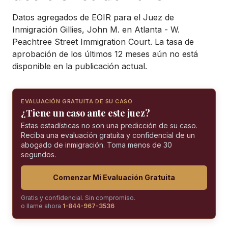
Datos agregados de EOIR para el Juez de
Inmigración Gillies, John M. en Atlanta - W.
Peachtree Street Immigration Court. La tasa de
aprobación de los últimos 12 meses aún no está
disponible en la publicación actual.
EVALUACIÓN GRATUITA DE SU CASO
¿Tiene un caso ante este juez?
Estas estadísticas no son una predicción de su caso.
Reciba una evaluación gratuita y confidencial de un
abogado de inmigración. Toma menos de 30
segundos.
Comenzar Mi Evaluación Gratuita
Gratis y confidencial. Sin compromiso.
o llame ahora
1-844-967-3536