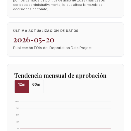
por los cambios de política de asilo de 2025 (más casos
cerrados administrativamente, lo que altera la mezcla de
decisiones de fondo).
ÚLTIMA ACTUALIZACIÓN DE DATOS
2026-05-20
Publicación FOIA del Deportation Data Project
Tendencia mensual de aprobación
12
m
60
m
100
%
75
%
50
%
25
%
0
%