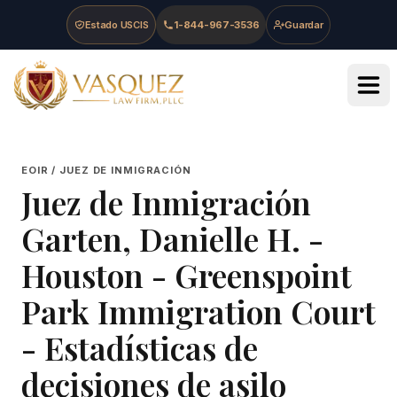
Skip to main content
Skip to navigation
Skip to footer
Estado USCIS
1-844-967-3536
Guardar
Vasquez Law Firm - Home
EOIR / JUEZ DE INMIGRACIÓN
Juez de Inmigración
Garten, Danielle H.
-
Houston - Greenspoint
Park Immigration Court
- Estadísticas de
decisiones de asilo