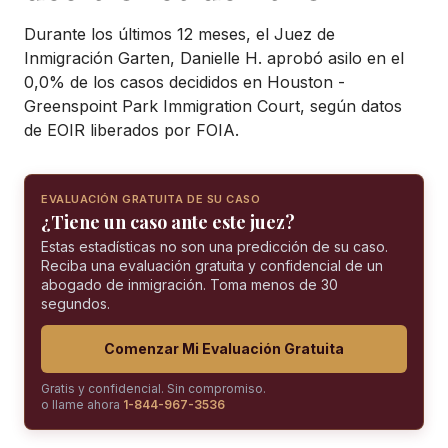
Durante los últimos 12 meses, el Juez de
Inmigración Garten, Danielle H. aprobó asilo en el
0,0% de los casos decididos en Houston -
Greenspoint Park Immigration Court, según datos
de EOIR liberados por FOIA.
EVALUACIÓN GRATUITA DE SU CASO
¿Tiene un caso ante este juez?
Estas estadísticas no son una predicción de su caso.
Reciba una evaluación gratuita y confidencial de un
abogado de inmigración. Toma menos de 30
segundos.
Comenzar Mi Evaluación Gratuita
Gratis y confidencial. Sin compromiso.
o llame ahora
1-844-967-3536