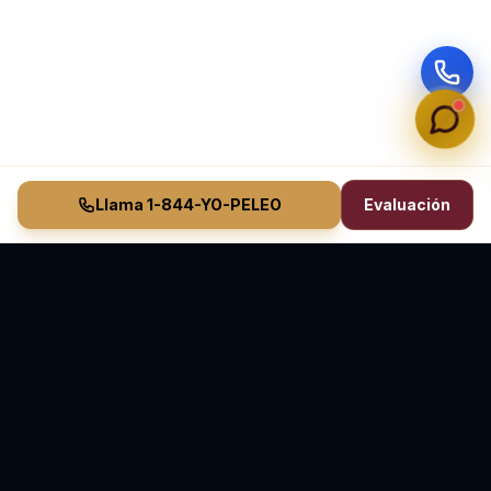
Llama 1-844-YO-PELEO
Evaluación
Vasquez Law Firm