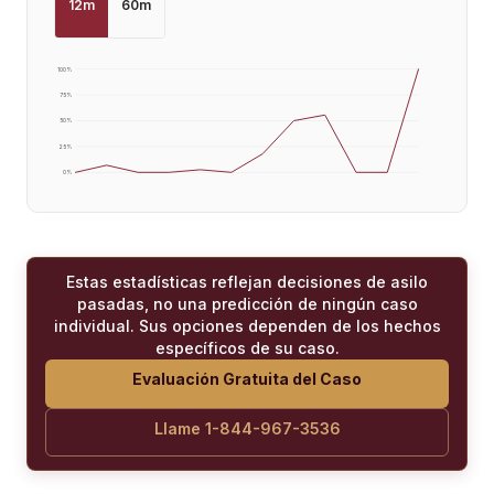
12
m
60
m
100
%
75
%
50
%
25
%
0
%
Estas estadísticas reflejan decisiones de asilo
pasadas, no una predicción de ningún caso
individual. Sus opciones dependen de los hechos
específicos de su caso.
Evaluación Gratuita del Caso
Llame 1-844-967-3536