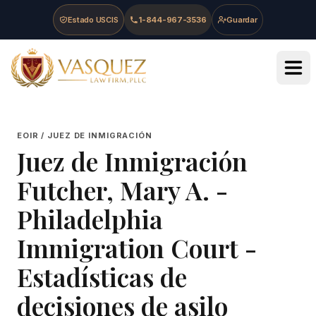
Skip to main content
Skip to navigation
Skip to footer
Estado USCIS
1-844-967-3536
Guardar
Vasquez Law Firm - Home
EOIR / JUEZ DE INMIGRACIÓN
Juez de Inmigración
Futcher, Mary A.
-
Philadelphia
Immigration Court
-
Estadísticas de
decisiones de asilo