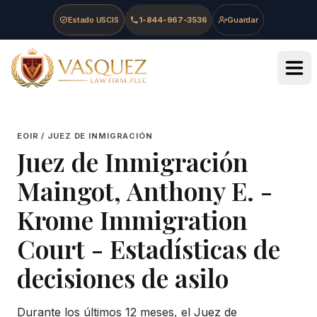
Skip to main content
Skip to navigation
Skip to footer
Estado USCIS
1-844-967-3536
Guardar
Vasquez Law Firm - Home
EOIR / JUEZ DE INMIGRACIÓN
Juez de Inmigración
Maingot, Anthony E.
-
Krome Immigration
Court
- Estadísticas de
decisiones de asilo
Durante los últimos 12 meses, el Juez de