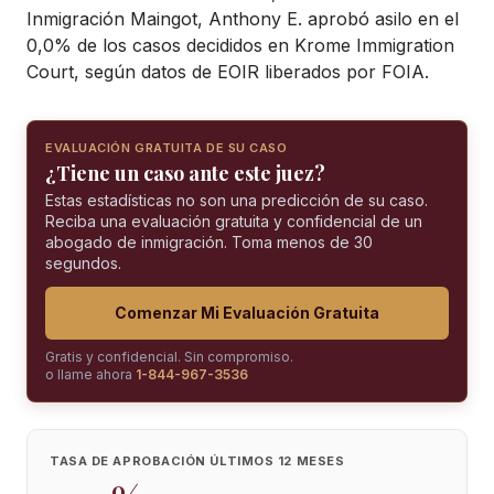
Inmigración Maingot, Anthony E. aprobó asilo en el
0,0% de los casos decididos en Krome Immigration
Court, según datos de EOIR liberados por FOIA.
EVALUACIÓN GRATUITA DE SU CASO
¿Tiene un caso ante este juez?
Estas estadísticas no son una predicción de su caso.
Reciba una evaluación gratuita y confidencial de un
abogado de inmigración. Toma menos de 30
segundos.
Comenzar Mi Evaluación Gratuita
Gratis y confidencial. Sin compromiso.
o llame ahora
1-844-967-3536
TASA DE APROBACIÓN ÚLTIMOS 12 MESES