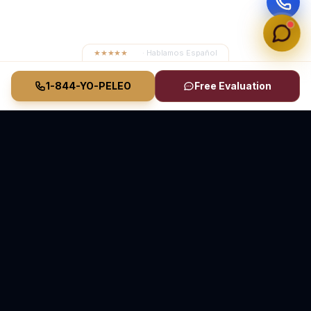
★★★★★
4.8
· Hablamos Español
1-844-YO-PELEO
Free Evaluation
Vasquez Law Firm
YO PELEO® POR TI