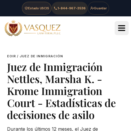
Skip to main content
Skip to navigation
Skip to footer
Estado USCIS
1-844-967-3536
Guardar
Vasquez Law Firm - Home
EOIR / JUEZ DE INMIGRACIÓN
Juez de Inmigración
Nettles, Marsha K.
-
Krome Immigration
Court
- Estadísticas de
decisiones de asilo
Durante los últimos 12 meses, el Juez de