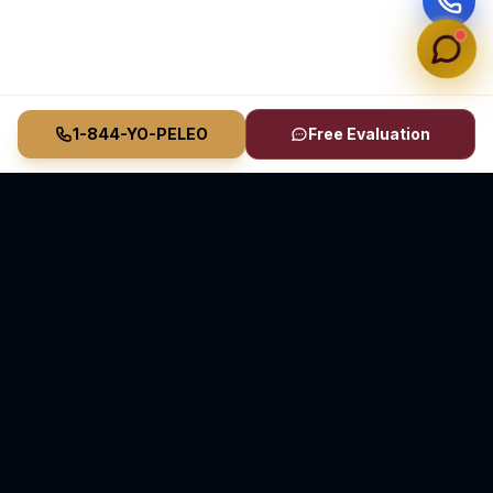
1-844-YO-PELEO
Free Evaluation
Vasquez Law Firm
YO PELEO® POR TI