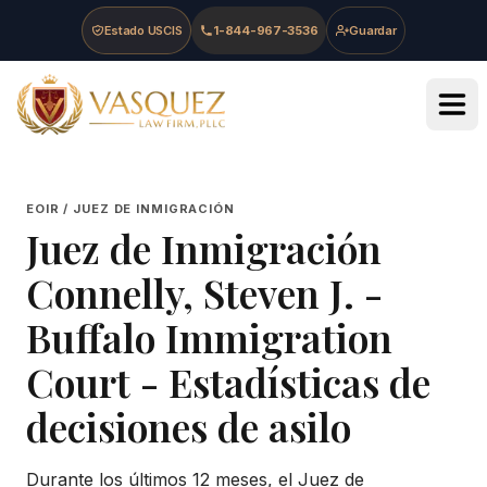
Skip to main content
Skip to navigation
Skip to footer
Estado USCIS
1-844-967-3536
Guardar
Vasquez Law Firm - Home
EOIR / JUEZ DE INMIGRACIÓN
Juez de Inmigración
Connelly, Steven J.
-
Buffalo Immigration
Court
- Estadísticas de
decisiones de asilo
Durante los últimos 12 meses, el Juez de