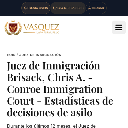
Skip to main content
Skip to navigation
Skip to footer
Estado USCIS
1-844-967-3536
Guardar
Vasquez Law Firm - Home
EOIR / JUEZ DE INMIGRACIÓN
Juez de Inmigración
Brisack, Chris A.
-
Conroe Immigration
Court
- Estadísticas de
decisiones de asilo
Durante los últimos 12 meses, el Juez de