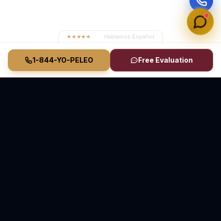
★★★★★
4.8
· Hablamos Español
1-844-YO-PELEO
Free Evaluation
Vasquez Law Firm
YO PELEO® POR TI