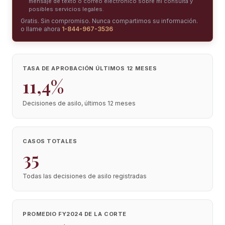
mensaje de texto o correo electrónico sobre mi consulta y
posibles servicios legales.
Gratis. Sin compromiso. Nunca compartimos su información.
o llame ahora
1-844-967-3536
TASA DE APROBACIÓN ÚLTIMOS 12 MESES
11,4%
Decisiones de asilo, últimos 12 meses
CASOS TOTALES
35
Todas las decisiones de asilo registradas
PROMEDIO FY2024 DE LA CORTE