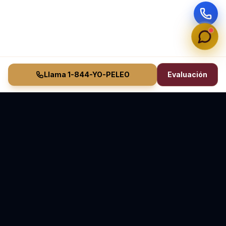
Llama 1-844-YO-PELEO
Evaluación
Vasquez Law Firm
YO PELEO® POR TI