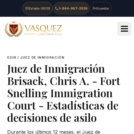
Skip to main content
Skip to navigation
Skip to footer
Estado USCIS
1-844-967-3536
Guardar
Vasquez Law Firm - Home
EOIR / JUEZ DE INMIGRACIÓN
Juez de Inmigración
Brisack, Chris A.
-
Fort
Snelling Immigration
Court
- Estadísticas de
decisiones de asilo
Durante los últimos 12 meses, el Juez de