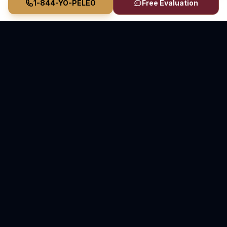
1-844-YO-PELEO
Free Evaluation
Vasquez Law Firm
YO PELEO® POR TI
Abogados Elite de Inmigración y Lesiones Personales
Inmigración en Carolina del Norte y Florida • Lesiones
Personales en Carolina del Norte
70+ Años de Experiencia Combinada • Sirviendo
desde 2011