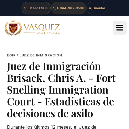
Skip to main content
Skip to navigation
Skip to footer
Estado USCIS
1-844-967-3536
Guardar
Vasquez Law Firm - Home
EOIR / JUEZ DE INMIGRACIÓN
Juez de Inmigración
Brisack, Chris A.
-
Fort
Snelling Immigration
Court
- Estadísticas de
decisiones de asilo
Durante los últimos 12 meses, el Juez de