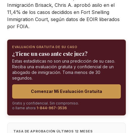
Inmigración Brisack, Chris A. aprobó asilo en el
11,4% de los casos decididos en Fort Snelling
Immigration Court, según datos de EOIR liberados
por FOIA.
EVALUACIÓN GRATUITA DE SU CASO
¿Tiene un caso ante este juez?
Estas estadísticas no son una predicción de su caso.
Reciba una evaluación gratuita y confidencial de un
abogado de inmigración. Toma menos de 30
segundos.
Comenzar Mi Evaluación Gratuita
Gratis y confidencial. Sin compromiso.
o llame ahora
1-844-967-3536
TASA DE APROBACIÓN ÚLTIMOS 12 MESES