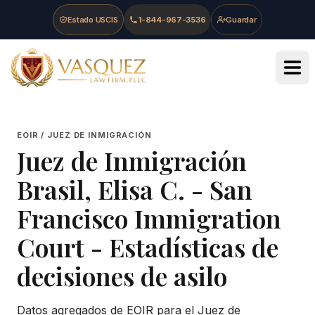
Skip to main content
Skip to navigation
Skip to footer
Estado USCIS
1-844-967-3536
Guardar
Vasquez Law Firm - Home
EOIR / JUEZ DE INMIGRACIÓN
Juez de Inmigración
Brasil, Elisa C.
-
San
Francisco Immigration
Court
- Estadísticas de
decisiones de asilo
Datos agregados de EOIR para el Juez de