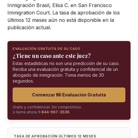
Inmigración Brasil, Elisa C. en San Francisco
Immigration Court. La tasa de aprobación de los
últimos 12 meses aún no está disponible en la
publicación actual.
EVALUACIÓN GRATUITA DE SU CASO
¿Tiene un caso ante este juez?
Estas estadísticas no son una predicción de su caso.
Reciba una evaluación gratuita y confidencial de un
abogado de inmigración. Toma menos de 30
segundos.
Comenzar Mi Evaluación Gratuita
Gratis y confidencial. Sin compromiso.
o llame ahora
1-844-967-3536
TASA DE APROBACIÓN ÚLTIMOS 12 MESES