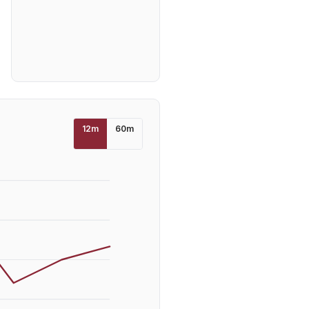
12
m
60
m