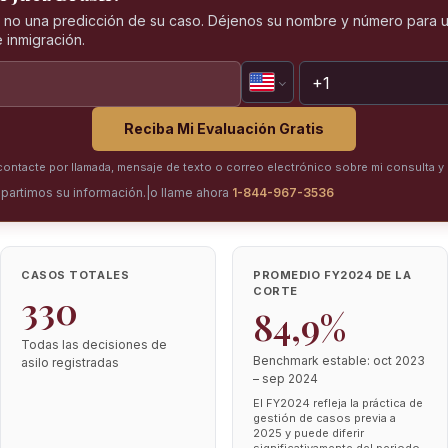
, no una predicción de su caso. Déjenos su nombre y número para u
 inmigración.
Reciba Mi Evaluación Gratis
ntacte por llamada, mensaje de texto o correo electrónico sobre mi consulta y 
partimos su información.
|
o llame ahora
1-844-967-3536
CASOS TOTALES
PROMEDIO FY2024 DE LA
CORTE
330
84,9%
Todas las decisiones de
Benchmark estable: oct 2023
asilo registradas
– sep 2024
El FY2024 refleja la práctica de
gestión de casos previa a
2025 y puede diferir