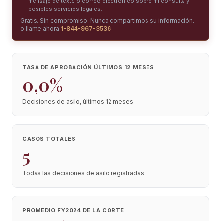
mensaje de texto o correo electrónico sobre mi consulta y
posibles servicios legales.
Gratis. Sin compromiso. Nunca compartimos su información.
o llame ahora
1-844-967-3536
TASA DE APROBACIÓN ÚLTIMOS 12 MESES
0,0%
Decisiones de asilo, últimos 12 meses
CASOS TOTALES
5
Todas las decisiones de asilo registradas
PROMEDIO FY2024 DE LA CORTE