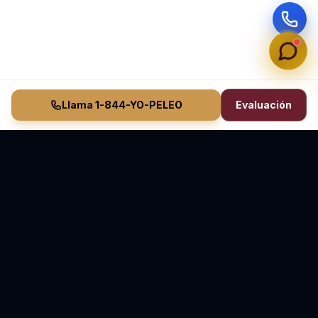
Llama 1-844-YO-PELEO
Evaluación
Vasquez Law Firm
YO PELEO® POR TI