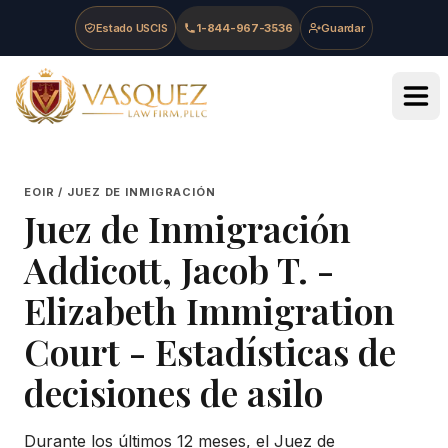
Skip to main content
Skip to navigation
Skip to footer
Estado USCIS
1-844-967-3536
Guardar
Vasquez Law Firm - Home
EOIR / JUEZ DE INMIGRACIÓN
Juez de Inmigración
Addicott, Jacob T.
-
Elizabeth Immigration
Court
- Estadísticas de
decisiones de asilo
Durante los últimos 12 meses, el Juez de