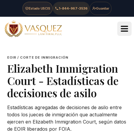
Skip to main content
Skip to navigation
Skip to footer
Estado USCIS
1-844-967-3536
Guardar
Vasquez Law Firm - Home
EOIR / CORTE DE INMIGRACIÓN
Elizabeth Immigration
Court
- Estadísticas de
decisiones de asilo
Estadísticas agregadas de decisiones de asilo entre
todos los jueces de inmigración que actualmente
ejercen en
Elizabeth Immigration Court
, según datos
de EOIR liberados por FOIA.