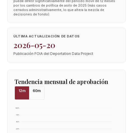
puede diferir significativamente del periodo móvil de 12 meses
por los cambios de política de asilo de 2025 (más casos
cerrados administrativamente, lo que altera la mezcla de
decisiones de fondo).
ÚLTIMA ACTUALIZACIÓN DE DATOS
2026-05-20
Publicación FOIA del Deportation Data Project
Tendencia mensual de aprobación
12
m
60
m
100
%
75
%
50
%
25
%