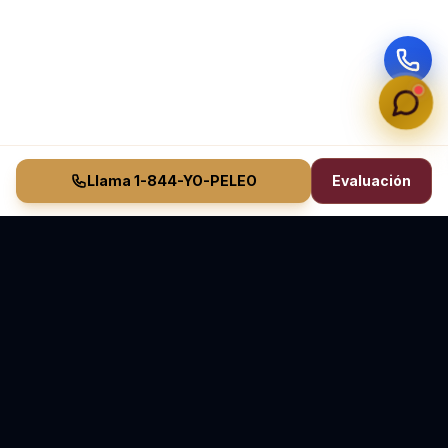
Llama 1-844-YO-PELEO
Evaluación
Vasquez Law Firm