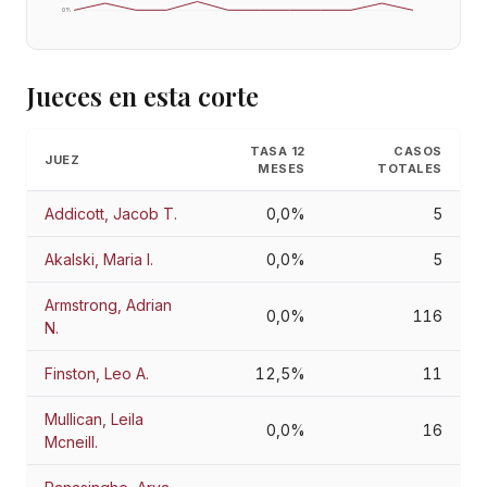
0
%
Jueces en esta corte
TASA 12
CASOS
JUEZ
MESES
TOTALES
Addicott, Jacob T.
0,0%
5
Akalski, Maria I.
0,0%
5
Armstrong, Adrian
0,0%
116
N.
Finston, Leo A.
12,5%
11
Mullican, Leila
0,0%
16
Mcneill.