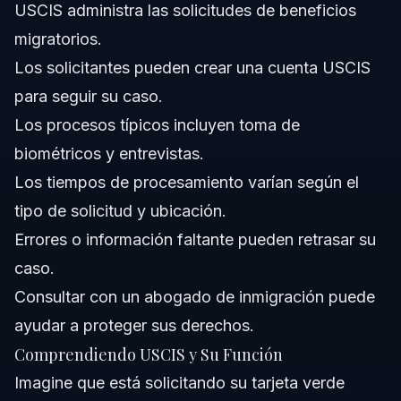
USCIS administra las solicitudes de beneficios
¿Cómo actualizo mi dirección con USCIS?
migratorios.
Acerca de Vasquez Law Firm
Los solicitantes pueden crear una cuenta USCIS
para seguir su caso.
Confianza y Experiencia de Nuestros Abogados
Los procesos típicos incluyen toma de
Fuentes y Referencias
biométricos y entrevistas.
Los tiempos de procesamiento varían según el
tipo de solicitud y ubicación.
Errores o información faltante pueden retrasar su
caso.
Consultar con un abogado de inmigración puede
ayudar a proteger sus derechos.
Comprendiendo USCIS y Su Función
Imagine que está solicitando su tarjeta verde