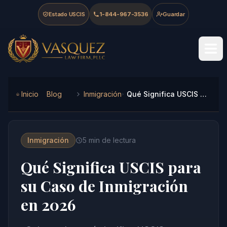
Skip to main content
Skip to navigation
Skip to footer
Estado USCIS
1-844-967-3536
Guardar
Vasquez Law Firm - Home
Inicio
Blog
Inmigración
Qué Significa USCIS para su Caso de Inmigración en 2026
Inmigración
5
min de lectura
Qué Significa USCIS para
su Caso de Inmigración
en 2026