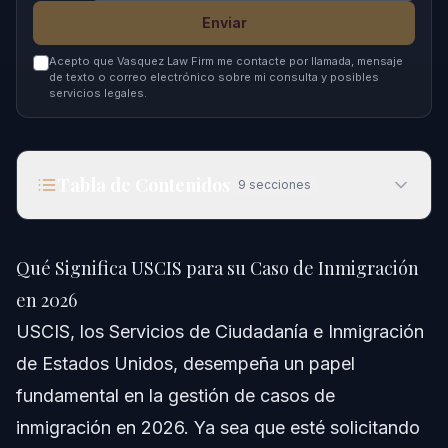
Enviar
Acepto que Vasquez Law Firm me contacte por llamada, mensaje
de texto o correo electrónico sobre mi consulta y posibles
servicios legales.
Tabla de Contenidos
9
secciones
Qué Significa USCIS para su Caso de Inmigración
en 2026
Qué Significa USCIS para su Caso de Inmigración
Respuesta Rápida
en 2026
USCIS, los Servicios de Ciudadanía e Inmigración
Comprendiendo USCIS y Su Función
de Estados Unidos, desempeña un papel
Funciones Clave de USCIS
fundamental en la gestión de casos de
inmigración en 2026. Ya sea que esté solicitando
Cómo USCIS Interactúa con Otras Agencias