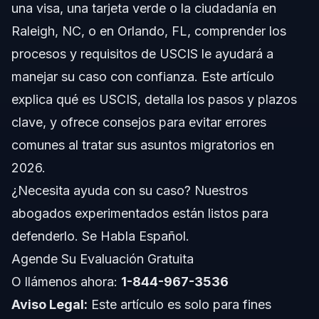
una visa, una tarjeta verde o la ciudadanía en
Pasos Esenciales para Seguir con USCIS
Raleigh, NC, o en Orlando, FL, comprender los
procesos y requisitos de USCIS le ayudará a
1. Reúna los Documentos Requeridos
manejar su caso con confianza. Este artículo
2. Complete y Presente el Formulario Correcto
explica qué es USCIS, detalla los pasos y plazos
clave, y ofrece consejos para evitar errores
3. Cree una Cuenta USCIS en Línea
comunes al tratar sus asuntos migratorios en
4. Asista a la Cita de Biométricos
2026.
¿Necesita ayuda con su caso? Nuestros
5. Prepárese para su Entrevista con USCIS
abogados experimentados están listos para
6. Responda Prontamente a las Solicitudes de
defenderlo. Se Habla Español.
Evidencia (RFE)
Agende Su Evaluación Gratuita
7. Reciba la Decisión y Sepa Qué Hacer
O llámenos ahora:
1-844-967-3536
Errores Comunes que Debe Evitar con USCIS
Aviso Legal:
Este artículo es solo para fines