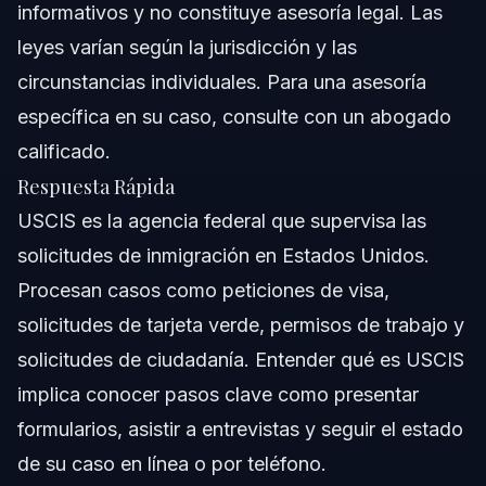
informativos y no constituye asesoría legal. Las
Cronograma y Qué Esperar de USCIS
leyes varían según la jurisdicción y las
Preguntas Frecuentes sobre USCIS
circunstancias individuales. Para una asesoría
específica en su caso, consulte con un abogado
¿Qué significa USCIS?
calificado.
¿Cómo puedo verificar el estado de mi caso USCIS?
Respuesta Rápida
USCIS es la agencia federal que supervisa las
¿Qué pasa si me caso con un ciudadano
estadounidense y luego me divorcio antes de que
solicitudes de inmigración en Estados Unidos.
aprueben mi tarjeta verde?
Procesan casos como peticiones de visa,
¿ICE está deportando titulares de tarjeta verde?
solicitudes de tarjeta verde, permisos de trabajo y
¿Los ciudadanos naturalizados deben portar prueba de
solicitudes de ciudadanía. Entender qué es USCIS
ciudadanía?
implica conocer pasos clave como presentar
¿Qué es una Solicitud de Evidencia (RFE)?
formularios, asistir a entrevistas y seguir el estado
¿Qué son las citas de biométricos de USCIS?
de su caso en línea o por teléfono.