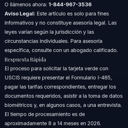
O llámenos ahora:
Notas para Florida
1-844-967-3536
Aviso Legal:
Este artículo es solo para fines
Conceptos Nacionales (Solo General, las Reglas Varían)
informativos y no constituye asesoría legal. Las
leyes varían según la jurisdicción y las
Cuándo Consultar a un Abogado
circunstancias individuales. Para asesoría
Sobre Vasquez Law Firm
específica, consulte con un abogado calificado.
Respuesta Rápida
Confianza y Experiencia de Nuestros Abogados
El proceso para solicitar la tarjeta verde con
Preguntas Frecuentes
USCIS requiere presentar el Formulario I-485,
pagar las tarifas correspondientes, entregar los
¿Cuánto cobra USCIS por una solicitud de tarjeta verde?
documentos requeridos, asistir a la toma de datos
¿Cuánto tiempo tarda USCIS en otorgar una tarjeta
biométricos y, en algunos casos, a una entrevista.
verde?
El tiempo de procesamiento es de
¿Está abierta la solicitud de tarjeta verde para 2026?
aproximadamente 8 a 14 meses en 2026.
¿Puede una persona deportada regresar legalmente