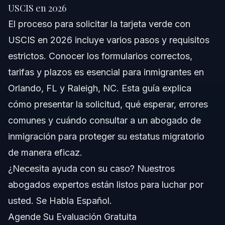
Respuesta Rápida
USCIS en 2026
El proceso para solicitar la tarjeta verde con
Comprendiendo la Solicitud de Tarjeta Verde
ante USCIS
USCIS en 2026 incluye varios pasos y requisitos
estrictos. Conocer los formularios correctos,
Paso a Paso: Lo que Debe Hacer
tarifas y plazos es esencial para inmigrantes en
Lista de Documentos y Evidencias
Orlando, FL y Raleigh, NC. Esta guía explica
cómo presentar la solicitud, qué esperar, errores
Cronograma: Qué Esperar Durante el
Procesamiento
comunes y cuándo consultar a un abogado de
Costos y Tarifas que Debe Conocer
inmigración para proteger su estatus migratorio
de manera eficaz.
Errores Comunes y Cómo Evitarlos
¿Necesita ayuda con su caso? Nuestros
Notas según Jurisdicción: NC, FL y a Nivel
abogados expertos están listos para luchar por
Nacional
usted. Se Habla Español.
Notas para Carolina del Norte
Agende Su Evaluación Gratuita