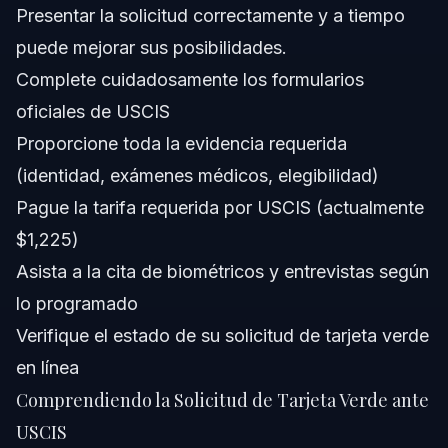
Presentar la solicitud correctamente y a tiempo
casándose con un ciudadano estadounidense?
puede mejorar sus posibilidades.
¿Cuáles son los principales requisitos para la tarjeta
verde?
Complete cuidadosamente los formularios
¿Qué es la lotería de la tarjeta verde y quién califica?
oficiales de USCIS
Proporcione toda la evidencia requerida
¿Puedo verificar el estado de mi solicitud de tarjeta
verde USCIS en línea?
(identidad, exámenes médicos, elegibilidad)
¿Qué ocurre si mi solicitud de tarjeta verde es
Pague la tarifa requerida por USCIS (actualmente
denegada?
$1,225)
Fuentes y Referencias
Asista a la cita de biométricos y entrevistas según
lo programado
Verifique el estado de su solicitud de tarjeta verde
en línea
Comprendiendo la Solicitud de Tarjeta Verde ante
USCIS