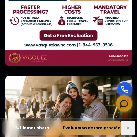
✕
📞
Llamar ahora
Evaluación de inmigración