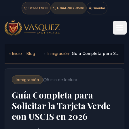
Skip to main content
Skip to navigation
Skip to footer
Estado USCIS
1-844-967-3536
Guardar
Vasquez Law Firm - Home
Inicio
Blog
Inmigración
Guía Completa para Solicitar la Tarjeta Verde con USCIS en 2026
Inmigración
5
min de lectura
Guía Completa para
Solicitar la Tarjeta Verde
con USCIS en 2026