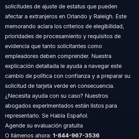
La Política: Qué Incluye
solicitudes de ajuste de estatus que pueden
afectar a extranjeros en Orlando y Raleigh. Este
Antecedentes y Propósito
memorando aclara los criterios de elegibilidad,
Pasos Clave a Seguir tras el Memorando
prioridades de procesamiento y requisitos de
evidencia que tanto solicitantes como
Paso 1: Revise la Elegibilidad Detenidamente
empleadores deben comprender. Nuestra
Paso 2: Reúna Documentación Detallada
explicación detallada le ayuda a navegar este
cambio de política con confianza y a preparar su
Paso 3: Presente Correctamente el Formulario I-485
solicitud de tarjeta verde en consecuencia.
Paso 4: Monitoree las Actualizaciones de
¿Necesita ayuda con su caso? Nuestros
Procesamiento de USCIS
abogados experimentados están listos para
Paso 5: Responda Rápidamente a Solicitudes de
Evidencia
representarlo. Se Habla Español.
Errores Comunes que debe Evitar en su Solicitud
Agende su evaluación gratuita
O llámenos ahora:
1-844-967-3536
Cronograma y Qué Esperar en el Procesamiento