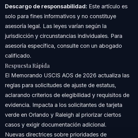
Descargo de responsabilidad:
Este artículo es
Notas sobre NC, FL y a Nivel Nacional
solo para fines informativos y no constituye
asesoría legal. Las leyes varían según la
Notas sobre Carolina del Norte
jurisdicción y circunstancias individuales. Para
Notas sobre Florida
asesoría específica, consulte con un abogado
calificado.
Conceptos a Nivel Nacional
Respuesta Rápida
Cuándo Llamar a un Abogado Ahora
El Memorando USCIS AOS de 2026 actualiza las
reglas para solicitudes de ajuste de estatus,
Acerca de Vasquez Law Firm
aclarando criterios de elegibilidad y requisitos de
Confianza y Experiencia del Abogado
evidencia. Impacta a los solicitantes de tarjeta
verde en Orlando y Raleigh al priorizar ciertos
Preguntas Frecuentes
casos y exigir documentación adicional.
¿Qué es el Memorando USCIS AOS?
Nuevas directrices sobre prioridades de