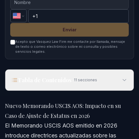
Enviar
Acepto que Vasquez Law Firm me contacte por llamada, mensaje
de texto o correo electrónico sobre mi consulta y posibles
servicios legales.
Tabla de Contenidos
11
secciones
Nuevo Memorando USCIS AOS: Impacto en su
Caso de Ajuste de Estatus en 2026
Nuevo Memorando USCIS AOS: Impacto en su
Respuesta Rápida
Caso de Ajuste de Estatus en 2026
El Memorando USCIS AOS emitido en 2026
Comprendiendo el Memorando USCIS AOS
introduce directrices actualizadas sobre las