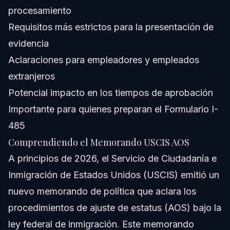
procesamiento
¿Cómo afecta el Memorando USCIS AOS mi solicitud de
tarjeta verde?
Requisitos más estrictos para la presentación de
¿Qué evidencia requiere el nuevo memorando de
evidencia
USCIS para tarjeta verde?
Aclaraciones para empleadores y empleados
¿Ha emitido USCIS aclaraciones al Memorando AOS?
extranjeros
¿Puede el nuevo memorando de USCIS 2026 aumentar
Potencial impacto en los tiempos de aprobación
las tasas de rechazo para AOS?
Importante para quienes preparan el Formulario I-
¿Dónde puedo encontrar los tiempos oficiales de
procesamiento de USCIS para AOS?
485
¿Existen demandas que impugnan el Memorando
Comprendiendo el Memorando USCIS AOS
USCIS AOS?
A principios de 2026, el Servicio de Ciudadanía e
¿Cómo puedo prepararme para los cambios en la
política USCIS AOS en Orlando y Raleigh?
Inmigración de Estados Unidos (USCIS) emitió un
Fuentes y Referencias
nuevo memorando de política que aclara los
procedimientos de ajuste de estatus (AOS) bajo la
ley federal de inmigración. Este memorando