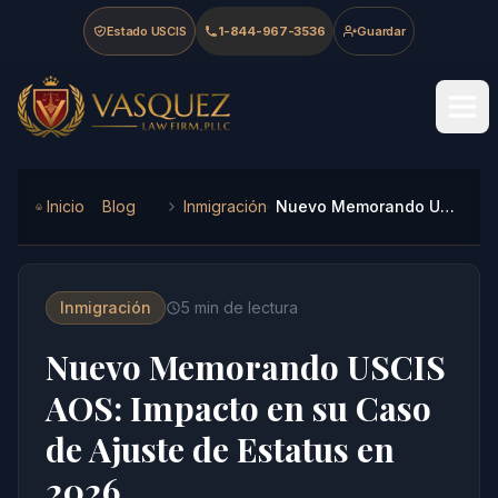
Skip to main content
Skip to navigation
Skip to footer
Estado USCIS
1-844-967-3536
Guardar
Vasquez Law Firm - Home
Inicio
Blog
Inmigración
Nuevo Memorando USCIS AOS: Impacto en su Caso de Ajuste de Estatus en 2026
Inmigración
5
min de lectura
Nuevo Memorando USCIS
AOS: Impacto en su Caso
de Ajuste de Estatus en
2026