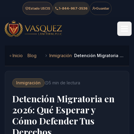
Skip to main content
Skip to navigation
Skip to footer
Estado USCIS
1-844-967-3536
Guardar
Vasquez Law Firm - Home
Inicio
Blog
Inmigración
Detención Migratoria en 2026: Qué Esperar y Cómo Defender Tus Derechos
Inmigración
5
min de lectura
Detención Migratoria en
2026: Qué Esperar y
Cómo Defender Tus
Derechos