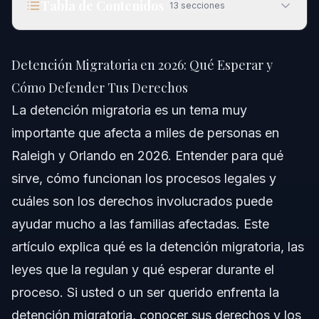
Tabla de Contenidos
13
secciones
Detención Migratoria en 2026: Qué Esperar y
Cómo Defender Tus Derechos
Detención Migratoria en 2026: Qué Esperar y
Respuesta Rápida
Cómo Defender Tus Derechos
La detención migratoria es un tema muy
Comprendiendo la Detencif3n Migratoria en 2026
importante que afecta a miles de personas en
bfCue1l es el Propf3sito de la Detencif3n Migratoria?
Raleigh y Orlando en 2026. Entender para qué
sirve, cómo funcionan los procesos legales y
Tipos de Centros de Detencif3n Migratoria
cuáles son los derechos involucrados puede
Derechos de las Personas en Detencif3n Migratoria
ayudar mucho a las familias afectadas. Este
artículo explica qué es la detención migratoria, las
Paso a Paso: Que9 Hacer si Este1 Detenido
leyes que la regulan y qué esperar durante el
Consejos Pre1cticos
proceso. Si usted o un ser querido enfrenta la
detención migratoria, conocer sus derechos y los