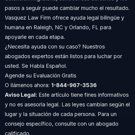
Lista de Documentos y Pruebas
pasos a seguir puede cambiar mucho el resultado.
Cronograma: Que9 Esperar Durante la Detencif3n
Vasquez Law Firm ofrece ayuda legal bilingüe y
humana en Raleigh, NC y Orlando, FL para
Costos y Tarifas que Afectan su Caso
apoyarle en cada etapa.
Errores Comunes y Cf3mo Evitarlos
¿Necesita ayuda con su caso? Nuestros
abogados expertos están listos para luchar por
Notas sobre la Detencif3n Migratoria en NC y FL
usted. Se Habla Español.
Nota sobre Carolina del Norte
Agende su Evaluación Gratis
O llámenos ahora:
1-844-967-3536
Nota sobre Florida
Aviso Legal:
Este artículo tiene fines informativos
Conceptos a Nivel Nacional
y no es asesoría legal. Las leyes cambian según el
lugar y la situación de cada persona. Para un
Cue1ndo Llamar Inmediatamente a un Abogado
consejo específico, consulte con un abogado
Sobre Vasquez Law Firm
calificado.