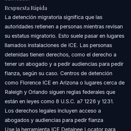
Respuesta Rápida
Confianza y Experiencia de Nuestros Abogados
La detención migratoria significa que las
Preguntas Frecuentes
autoridades retienen a personas mientras revisan
su estatus migratorio. Esto suele pasar en lugares
bfCue1les son los derechos de las personas en
detencif3n migratoria?
llamados instalaciones de ICE. Las personas
bfCue1l es el propf3sito de la detencif3n migratoria?
detenidas tienen derechos, como el derecho a
tener un abogado y a pedir audiencias para pedir
bfCf3mo puedo localizar a alguien detenido en un
centro de detencif3n migratoria?
fianza, según su caso. Centros de detención
bfQue9 procedimientos legales este1n involucrados en
como Florence ICE en Arizona o lugares cerca de
la detencif3n migratoria?
Raleigh y Orlando siguen reglas federales que
bfExisten alternativas a la detencif3n migratoria?
están en leyes como 8 U.S.C. a7 1226 y 1231.
bfPuede ICE detener legalmente a un ciudadano de
Los derechos legales incluyen acceso a
EE.UU.?
abogados y audiencias para pedir fianza
bfQue9 debo llevar para visitar a alguien en detencif3n
migratoria?
Use la herramienta ICE Detainee Locator para