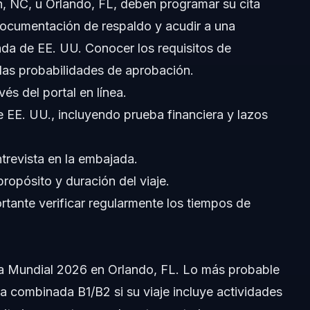
gh, NC, u Orlando, FL, deben programar su cita
documentación de respaldo y acudir a una
ada de EE. UU. Conocer los requisitos de
a las probabilidades de aprobación.
és del portal en línea.
de EE. UU., incluyendo prueba financiera y lazos
trevista en la embajada.
ropósito y duración del viaje.
tante verificar regularmente los tiempos de
viaje?
la embajada?
pa Mundial 2026 en Orlando, FL. Lo más probable
 de turista?
sa combinada B1/B2 si su viaje incluye actividades