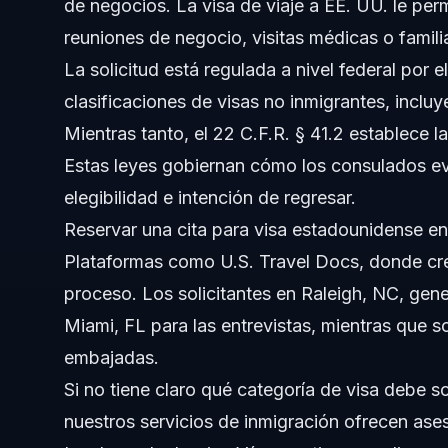
de negocios. La visa de viaje a EE. UU. le per
¿Qué es el U.S. visa appointment Login y cómo se usa?
reuniones de negocio, visitas médicas o famili
¿Dónde encuentro los requisitos para la visa de turista 
La solicitud está regulada a nivel federal por e
clasificaciones de visas no inmigrantes, inclu
¿Qué es US visa scheduling India y aplica para solicitant
Mientras tanto, el 22 C.F.R. § 41.2 establece l
¿Cómo entro a EE. UU. después de que me aprueben la v
Estas leyes gobiernan cómo los consulados ev
elegibilidad e intención de regresar.
Fuentes y Referencias
Reservar una cita para visa estadounidense en 
Plataformas como
U.S. Travel Docs
, donde cre
proceso. Los solicitantes en Raleigh, NC, ge
Miami, FL para las entrevistas, mientras que sol
embajadas.
Si no tiene claro qué categoría de visa debe so
nuestros servicios de inmigración
ofrecen ases