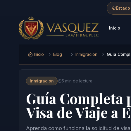
Skip to main content
Skip to navigation
Skip to footer
Estado
Inicio
Vasquez Law Firm - Home
Inicio
Blog
Inmigración
Guía Comple
Inmigración
5
min de lectura
Guía Completa p
Visa de Viaje a 
Aprenda cómo funciona la solicitud de vis