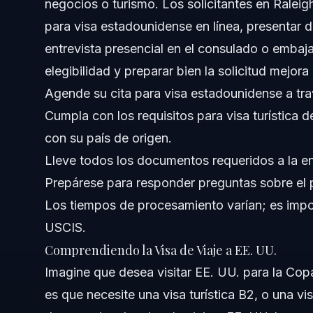
negocios o turismo. Los solicitantes en Ralei
Notas a Nivel Nacional
para visa estadounidense en línea, presentar 
entrevista presencial en el consulado o embaj
Cuándo Llamar a un Abogado Ahora
elegibilidad y preparar bien la solicitud mejor
Sobre Vasquez Law Firm
Agende su cita para visa estadounidense a trav
Cumpla con los requisitos para visa turística 
Confianza y Experiencia del Abogado
con su país de origen.
Preguntas Frecuentes
Lleve todos los documentos requeridos a la en
Prepárese para responder preguntas sobre el p
¿La visa de viaje de EE. UU. es B1 o B2 para turistas?
Los tiempos de procesamiento varían; es impor
¿Debo pagar $250 para entrar a EE. UU. con una visa de 
USCIS.
Comprendiendo la Visa de Viaje a EE. UU.
¿Puedo usar jeans en mi cita para la visa de EE. UU. en 
Imagine que desea visitar EE. UU. para la Co
¿Cuánto tiempo puedo quedarme en EE. UU. con una visa
es que necesite una visa turística B2, o una vi