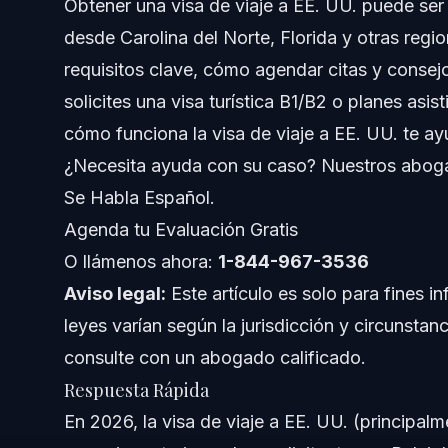
Obtener una visa de viaje a EE. UU. puede ser
desde Carolina del Norte, Florida y otras regio
Comprendiendo la Visa de Viaje a EE. UU.
requisitos clave, cómo agendar citas y consejo
Proceso de Solicitud Paso a Paso
solicites una visa turística B1/B2 o planes as
cómo funciona la visa de viaje a EE. UU. te ay
Lista de Documentos y Evidencias
¿Necesita ayuda con su caso? Nuestros abogad
Cronograma: Qué Esperar
Se Habla Español.
Agenda tu Evaluación Gratis
Costos y Tarifas Explicados
O llámenos ahora:
1-844-967-3536
Errores Comunes y Cómo Evitarlos
Aviso legal:
Este artículo es solo para fines i
leyes varían según la jurisdicción y circunstan
Notas para Carolina del Norte, Florida y Naciona
consulte con un abogado calificado.
Notas para Carolina del Norte
Respuesta Rápida
En 2026, la visa de viaje a EE. UU. (principal
Notas para Florida