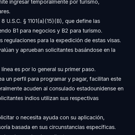
mite ingresar temporalmente por turismo,
ares.
EE. UU. en 2026?
l 8 U.S.C. § 1101(a)(15)(B), que define las
yendo B1 para negocios y B2 para turismo.
es en Carolina del Norte?
as regulaciones para la expedición de estas visas.
isa de viaje?
alúan y aprueban solicitantes basándose en la
línea es por lo general su primer paso.
a un perfil para programar y pagar, facilitan este
neralmente acuden al consulado estadounidense en
icitantes indios utilizan sus respectivas
licitar o necesita ayuda con su aplicación,
oría basada en sus circunstancias específicas.