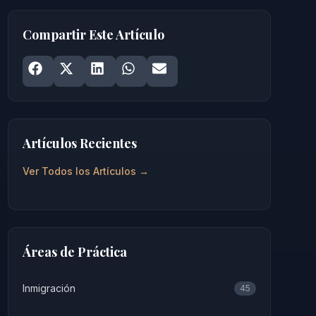
Compartir Este Artículo
Share on
Share on
Facebook
Share on
X
Share on
LinkedIn
Share on
WhatsApp
Email
Artículos Recientes
Ver Todos los Artículos →
Áreas de Práctica
Inmigración
45