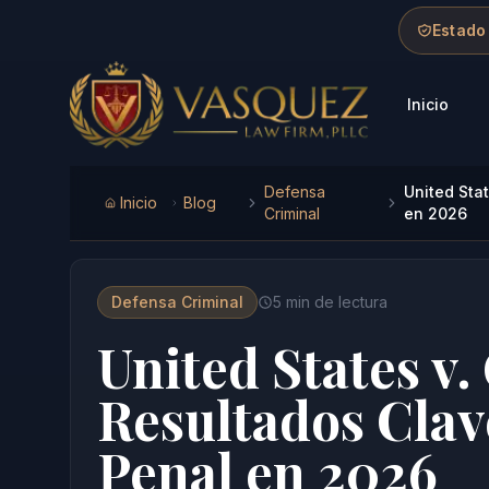
Skip to main content
Skip to navigation
Skip to footer
Estado
Inicio
Vasquez Law Firm - Home
Defensa
United Sta
Inicio
Blog
Criminal
en 2026
Defensa Criminal
5
min de lectura
United States v.
Resultados Clav
Penal en 2026