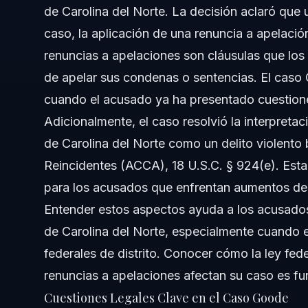
de Carolina del Norte. La decisión aclaró que 
¿Qué es un delito violento bajo la ACCA?
caso, la aplicación de una renuncia a apelaci
renuncias a apelaciones son cláusulas que lo
¿Por qué es importante la aplicación de la renuncia a ap
de apelar sus condenas o sentencias. El caso 
¿Dónde se escuchan casos penales como United State
cuando el acusado ya ha presentado cuestione
Adicionalmente, el caso resolvió la interpreta
¿Qué debo hacer si he sido acusado y firmé una renunci
de Carolina del Norte como un delito violento
¿Las condenas previas pueden afectar mi sentencia crim
Reincidentes (ACCA), 18 U.S.C. § 924(e). Esta
para los acusados que enfrentan aumentos de
¿Cuánto tiempo dura el proceso de apelación tras la c
Entender estos aspectos ayuda a los acusados 
Fuentes y Referencias
de Carolina del Norte, especialmente cuando 
federales de distrito. Conocer cómo la ley fede
renuncias a apelaciones afectan su caso es fu
Cuestiones Legales Clave en el Caso Goode