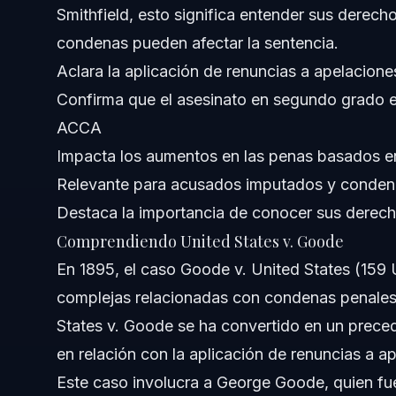
Smithfield, esto significa entender sus derech
condenas pueden afectar la sentencia.
5. Prepararse para el Impacto en la Sentencia
Aclara la aplicación de renuncias a apelaciones
Errores Comunes a Evitar en la Defensa Penal
Confirma que el asesinato en segundo grado en 
ACCA
Cronología y Qué Esperar en Su Caso
Impacta los aumentos en las penas basados e
Cuándo Llamar a un Abogado por Cargos Graves
Relevante para acusados imputados y condena
Destaca la importancia de conocer sus derech
Acerca de Vasquez Law Firm
Comprendiendo United States v. Goode
Confianza y Experiencia del Abogado
En 1895, el caso Goode v. United States (159
complejas relacionadas con condenas penales 
Preguntas Frecuentes
States v. Goode se ha convertido en un preced
¿Qué es una renuncia a apelación?
en relación con la aplicación de renuncias a ap
Este caso involucra a George Goode, quien fue
¿Cómo afecta United States v. Goode a las apelaciones