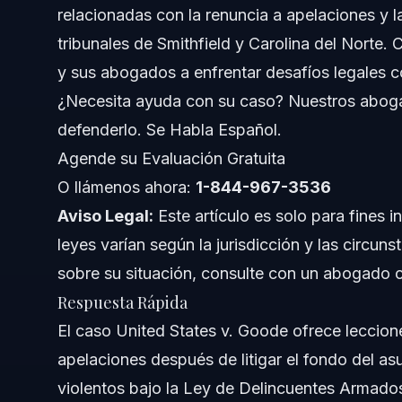
relacionadas con la renuncia a apelaciones y la
Comprendiendo United States v. Goode
tribunales de Smithfield y Carolina del Norte
Cuestiones Legales Clave en el Caso Goode
y sus abogados a enfrentar desafíos legales 
¿Necesita ayuda con su caso? Nuestros aboga
Aplicación de la Renuncia a Apelación
defenderlo. Se Habla Español.
El Asesinato en Segundo Grado como Delito Violento b
Agende su Evaluación Gratuita
O llámenos ahora:
Impacto en la Sentencia
1-844-967-3536
Aviso Legal:
Este artículo es solo para fines i
Estrategia de Defensa Paso a Paso en Smithfield
leyes varían según la jurisdicción y las circuns
sobre su situación, consulte con un abogado c
1. Evaluación Temprana del Caso
Respuesta Rápida
2. Revisar los Términos de la Renuncia a Apelación
El caso United States v. Goode ofrece leccion
apelaciones después de litigar el fondo del asu
3. Investigar Condenas Previas
violentos bajo la Ley de Delincuentes Armado
4. Impugnar Renuncias Injustas