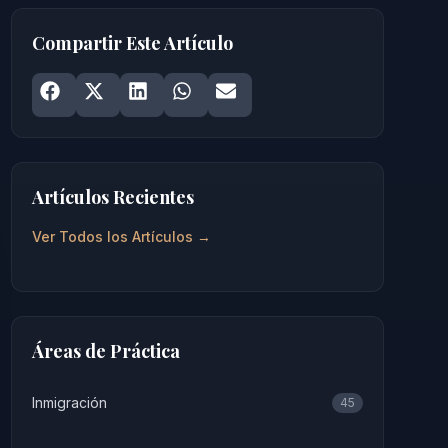
Compartir Este Artículo
Share on
Share on
Facebook
Share on
X
Share on
LinkedIn
Share on
WhatsApp
Email
Artículos Recientes
Ver Todos los Artículos →
Áreas de Práctica
Inmigración
45