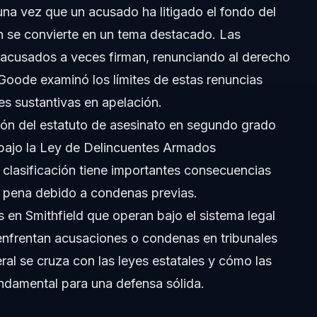
una vez que un acusado ha litigado el fondo del
ón se convierte en un tema destacado. Las
s acusados a veces firman, renunciando al derecho
elación?
Goode examinó los límites de estas renuncias
s v. Goode?
s sustantivas en apelación.
ción del estatuto de asesinato en segundo grado
a a apelación?
 bajo la Ley de Delincuentes Armados
inal actual?
 clasificación tiene importantes consecuencias
 pena debido a condenas previas.
ondena?
en Smithfield que operan bajo el sistema legal
enfrentan acusaciones o condenas en tribunales
ral se cruza con las leyes estatales y cómo las
ndamental para una defensa sólida.