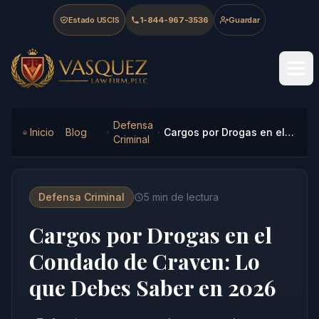
Skip to main content
Skip to navigation
Skip to footer
Estado USCIS
1-844-967-3536
Guardar
Vasquez Law Firm - Home
Defensa
Inicio
Blog
Cargos por Drogas en el Condado de Craven: Lo que Debes Saber en 2026
Criminal
Defensa Criminal
5
min de lectura
Cargos por Drogas en el
Condado de Craven: Lo
que Debes Saber en 2026