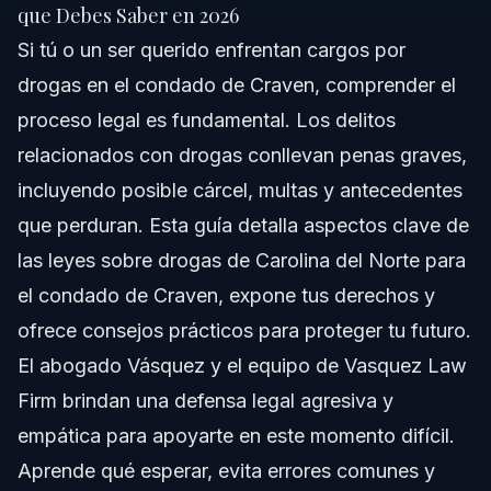
Respuesta Rápida
que Debes Saber en 2026
Si tú o un ser querido enfrentan cargos por
¿Qué Son los Cargos por Drogas en el Condado
de Craven?
drogas en el condado de Craven, comprender el
proceso legal es fundamental. Los delitos
Paso a Paso: Cómo Funciona el Proceso Legal
relacionados con drogas conllevan penas graves,
Pruebas y Defensas Comunes en Casos de
incluyendo posible cárcel, multas y antecedentes
Drogas
que perduran. Esta guía detalla aspectos clave de
Consecuencias y Penas en el Condado de
Craven
las leyes sobre drogas de Carolina del Norte para
el condado de Craven, expone tus derechos y
Cuándo Contactar a un Abogado de Defensa
Criminal
ofrece consejos prácticos para proteger tu futuro.
Sobre Vasquez Law Firm
El abogado Vásquez y el equipo de Vasquez Law
Firm brindan una defensa legal agresiva y
Confianza y Experiencia del Abogado
empática para apoyarte en este momento difícil.
Preguntas Frecuentes
Aprende qué esperar, evita errores comunes y