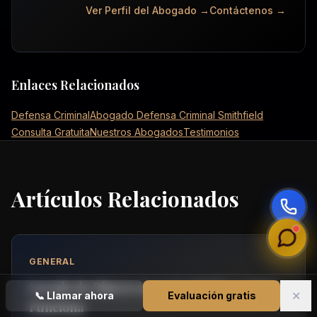
Ver Perfil del Abogado →
Contáctenos →
Enlaces Relacionados
Defensa Criminal
Abogado Defensa Criminal Smithfield
Consulta Gratuita
Nuestros Abogados
Testimonios
Artículos Relacionados
GENERAL
Lavado de Dinero en 2026: Qué Es y Cómo
✕
📞
Llamar ahora
Evaluación gratis
Funciona