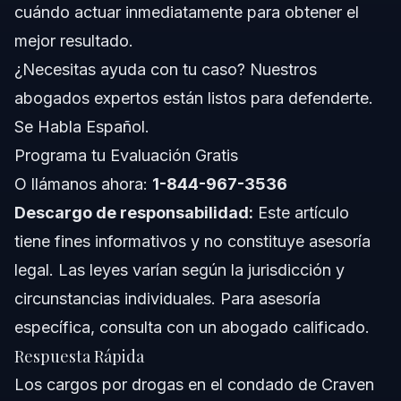
cuándo actuar inmediatamente para obtener el
¿Cuáles son los tipos comunes de cargos por drogas
en el condado de Craven?
mejor resultado.
¿Qué penas puedo enfrentar si me condenan por
¿Necesitas ayuda con tu caso? Nuestros
cargos de drogas en el condado de Craven?
abogados expertos están listos para defenderte.
¿Puedo ser sentenciado a prisión federal por cargos de
drogas en el condado de Craven?
Se Habla Español.
¿Cómo debo actuar si me arrestan por cargos de
Programa tu Evaluación Gratis
drogas en Smithfield NC?
O llámanos ahora:
1-844-967-3536
¿Cuáles son las defensas comunes para cargos de
drogas en Carolina del Norte?
Descargo de responsabilidad:
Este artículo
¿Cuánto tiempo dura el proceso por cargos de drogas
tiene fines informativos y no constituye asesoría
en los tribunales del condado de Craven?
legal. Las leyes varían según la jurisdicción y
¿Qué sucede si soy acusado en un caso de drogas
relacionado con pandillas en el condado de Craven?
circunstancias individuales. Para asesoría
¿Se puede eliminar una condena por drogas de mi
específica, consulta con un abogado calificado.
historial en Carolina del Norte?
Respuesta Rápida
Fuentes y Referencias
Los cargos por drogas en el condado de Craven