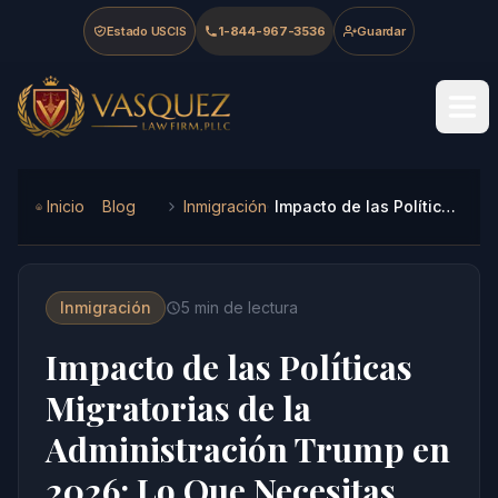
Skip to main content
Skip to navigation
Skip to footer
Estado USCIS
1-844-967-3536
Guardar
Vasquez Law Firm - Home
Inicio
Blog
Inmigración
Impacto de las Políticas Migratorias de la Administración Trump en 2026: Lo Que Necesitas Saber
Inmigración
5
min de lectura
Impacto de las Políticas
Migratorias de la
Administración Trump en
2026: Lo Que Necesitas