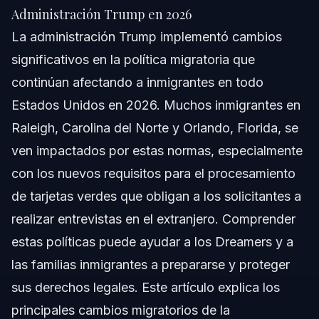
Respuesta Rápida
Administración Trump en 2026
La administración Trump implementó cambios
Panorama de las Políticas Migratorias de la
Administración Trump
significativos en la política migratoria que
continúan afectando a inmigrantes en todo
Cambios Clave en la Inmigración bajo la
Administración Trump en 2026
Estados Unidos en 2026. Muchos inmigrantes en
Guía Paso a Paso para Adaptarse a los Cambios
Raleigh, Carolina del Norte y Orlando, Florida, se
Migratorios
ven impactados por estas normas, especialmente
Errores Comunes que Cometen los Inmigrantes
con los nuevos requisitos para el procesamiento
con las Reglas de la Era Trump
de tarjetas verdes que obligan a los solicitantes a
Cronología y Qué Esperar en los Procesos
Migratorios Actuales
realizar entrevistas en el extranjero. Comprender
estas políticas puede ayudar a los Dreamers y a
Cuándo Llamar a un Abogado de Inmigración
las familias inmigrantes a prepararse y proteger
Acerca de Vasquez Law Firm
sus derechos legales. Este artículo explica los
principales cambios migratorios de la
Confianza y Experiencia del Abogado