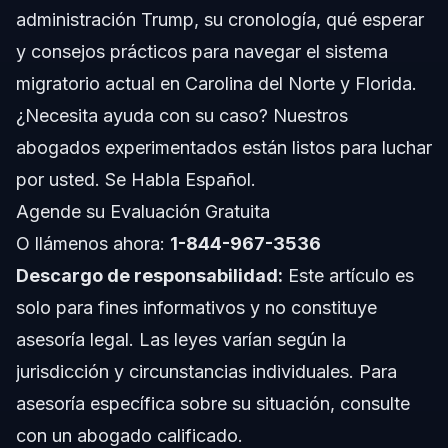
administración Trump, su cronología, qué esperar
Preguntas Frecuentes
y consejos prácticos para navegar el sistema
migratorio actual en Carolina del Norte y Florida.
¿Cuáles fueron los años principales de impacto
migratorio de la administración Trump?
¿Necesita ayuda con su caso? Nuestros
¿Cómo afecta la administración Trump el estatus
abogados experimentados están listos para luchar
migratorio en Carolina del Norte y Florida?
por usted. Se Habla Español.
¿Cuál es el nuevo requisito para la tarjeta verde?
Agende su Evaluación Gratuita
O llámenos ahora:
1-844-967-3536
Descargo de responsabilidad:
Este artículo es
solo para fines informativos y no constituye
asesoría legal. Las leyes varían según la
jurisdicción y circunstancias individuales. Para
asesoría específica sobre su situación, consulte
con un abogado calificado.