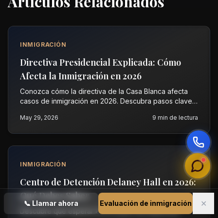
Artículos Relacionados
INMIGRACIÓN
Directiva Presidencial Explicada: Cómo
Afecta la Inmigración en 2026
Conozca cómo la directiva de la Casa Blanca afecta
casos de inmigración en 2026. Descubra pasos clave y
proteja sus derechos. Contacte a Vasquez Law para
May 29, 2026
9
min de lectura
una consulta gratuita.
INMIGRACIÓN
Centro de Detención Delaney Hall en 2026:
Qué Debes Saber
✕
📞
Llamar ahora
Evaluación de inmigración
Descubre qué esperar en el centro de detención