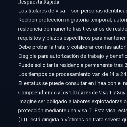
Respuesta Rápida
Costos y Tarifas Asociadas con Casos de Visa T
Los titulares de visa T son personas identific
Reciben protección migratoria temporal, autori
Errores Comunes que Deben Evitar los Titulares d
residencia permanente tras tres años de resid
Notas de Jurisdicción para Raleigh, NC y Orlando,
requisitos y plazos específicos para mantener 
Debe probar la trata y colaborar con las autor
Notas para Carolina del Norte
Elegible para autorización de trabajo y benefi
Notas para Florida
Puede solicitar la residencia permanente tras 
Los tiempos de procesamiento van de 14 a 2
Conceptos a Nivel Nacional
El estatus se puede consultar en línea con el
Cuándo Llamar a un Abogado para su Caso de Vi
Comprendiendo a los Titulares de Visa T y Su
Imagine ser obligado a labores explotadoras o 
Acerca de Vasquez Law Firm
protección mediante una visa T. Esta visa, esta
Confianza y Experiencia del Abogado
(T)), está dirigida a víctimas de trata severa 