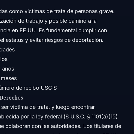
adas como víctimas de trata de personas grave.
zación de trabajo y posible camino a la
e Visa T
encia en EE.UU. Es fundamental cumplir con
 FL
el estatus y evitar riesgos de deportación.
idades
cios
3 años
4 meses
 número de recibo USCIS
sa T
s Derechos
ser víctima de trata, y luego encontrar
blecida por la ley federal (8 U.S.C. § 1101(a)(15)
que colaboran con las autoridades. Los titulares de