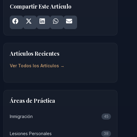
Compartir Este Artículo
Share on
Share on
Facebook
Share on
X
Share on
LinkedIn
Share on
WhatsApp
Email
Artículos Recientes
Ver Todos los Artículos →
Áreas de Práctica
Inmigración
45
Lesiones Personales
38