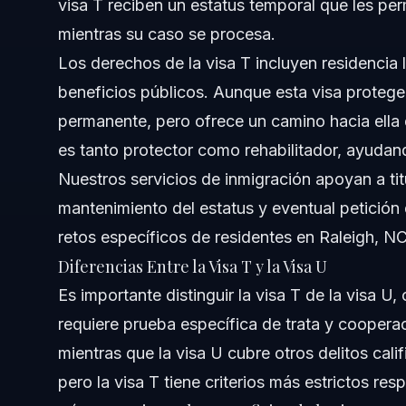
visa T reciben un estatus temporal que les pe
Preguntas Frecuentes
mientras su caso se procesa.
¿Quién califica como titular de visa T en EE.UU.?
Los derechos de la visa T incluyen residencia l
beneficios públicos. Aunque esta visa protege
¿Cuáles son los requisitos para la visa T en 2026?
permanente, pero ofrece un camino hacia ella
¿Pueden los titulares de visa T obtener la green card?
es tanto protector como rehabilitador, ayudand
Nuestros
¿La visa T protege contra la deportación?
servicios de inmigración
apoyan a titu
mantenimiento del estatus y eventual petició
¿Cuál es el tiempo promedio de procesamiento de la vi
retos específicos de residentes en Raleigh, NC
Diferencias Entre la Visa T y la Visa U
¿Cómo puedo verificar el estado de mi visa T en línea?
Es importante distinguir la visa T de la visa U,
¿Se siguen emitiendo visas T en 2026?
requiere prueba específica de trata y coopera
mientras que la visa U cubre otros delitos cal
¿Cuáles son los errores comunes que deben evitar los ti
pero la visa T tiene criterios más estrictos resp
Fuentes y Referencias