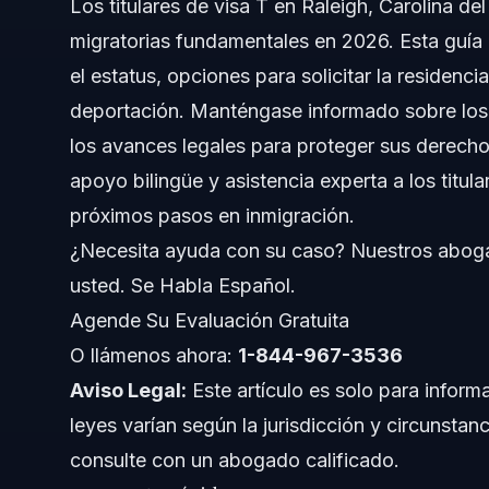
Los titulares de visa T en Raleigh, Carolina d
migratorias fundamentales en 2026. Esta guía e
Comprendiendo a los Titulares de Visa T y Sus D
el estatus, opciones para solicitar la residenc
Diferencias Entre la Visa T y la Visa U
deportación. Manténgase informado sobre los
los avances legales para proteger sus derecho
Cómo Funcionan los Beneficios de la Visa T
apoyo bilingüe y asistencia experta a los titu
Tasa de Aprobación y Retos de la Visa T
próximos pasos en inmigración.
¿Necesita ayuda con su caso? Nuestros aboga
Proceso Paso a Paso para Titulares de Visa T
usted. Se Habla Español.
Consejos para Notificaciones
Agende Su Evaluación Gratuita
O llámenos ahora:
1-844-967-3536
Lista de Documentos y Evidencias Importantes
Aviso Legal:
Este artículo es solo para inform
Cronograma y Qué Esperar del Procesamiento de 
leyes varían según la jurisdicción y circunstanc
consulte con un abogado calificado.
Infografía: Proceso de Solicitud para Titulares de Visa T