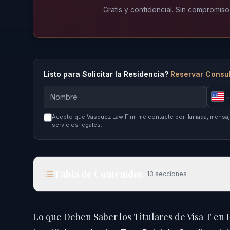
Gratis y confidencial. Sin compromiso
Listo para Solicitar la Residencia?
Reservar Consul
Acepto que Vasquez Law Firm me contacte por llamada, mensaje
servicios legales.
Tabla de Contenidos
13
secciones
Lo que Deben Saber los Titulares de Visa T en R
Lo que Deben Saber los Titulares de Visa T en 
Respuesta Rápida