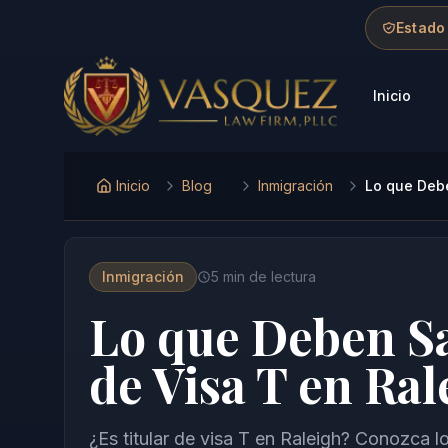
Skip to main content
Skip to navigation
Skip to footer
Estado
Inicio
Vasquez Law Firm - Home
Inicio
Blog
Inmigración
Lo que Debe
Inmigración
5
min de lectura
Lo que Deben Sa
de Visa T en Ra
¿Es titular de visa T en Raleigh? Conozca lo