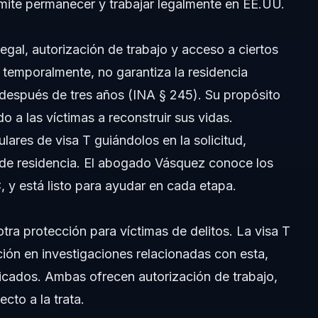
rmite permanecer y trabajar legalmente en EE.UU.
egal, autorización de trabajo y acceso a ciertos
 temporalmente, no garantiza la residencia
 después de tres años (INA § 245). Su propósito
o a las víctimas a reconstruir sus vidas.
lares de visa T guiándolos en la solicitud,
n de residencia. El abogado Vásquez conoce los
sa T en 2026?
, y está listo para ayudar en cada etapa.
 otra protección para víctimas de delitos. La visa T
ción en investigaciones relacionadas con esta,
ificados. Ambas ofrecen autorización de trabajo,
tulares de visa T?
ecto a la trata.