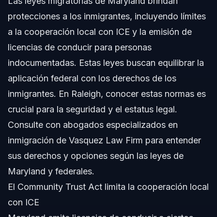
Las leyes migratorias de Maryland brindan
protecciones a los inmigrantes, incluyendo límites
¿Cómo puede ayudar Casa Immigration Maryland a los
inmigrantes?
a la cooperación local con ICE y la emisión de
¿Qué deben saber los inmigrantes en Raleigh sobre la
licencias de conducir para personas
aplicación de ICE en Maryland?
indocumentadas. Estas leyes buscan equilibrar la
Fuentes y Referencias
aplicación federal con los derechos de los
inmigrantes. En Raleigh, conocer estas normas es
crucial para la seguridad y el estatus legal.
Consulte con abogados especializados en
inmigración de Vasquez Law Firm para entender
sus derechos y opciones según las leyes de
Maryland y federales.
El Community Trust Act limita la cooperación local
con ICE