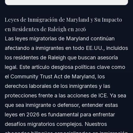
Leyes de Inmigración de Maryland y Su Impacto
en Residentes de Raleigh en 2026
Leyes de Inmigración de Maryland y Su Impacto
Respuesta Rápida
en Residentes de Raleigh en 2026
Las leyes migratorias de Maryland continúan
Comprendiendo las Leyes de Inmigración de
Maryland
afectando a inmigrantes en todo EE.UU., incluidos
los residentes de Raleigh que buscan asesoría
Derechos Laborales y de Licencias para
Inmigrantes en Maryland
legal. Este artículo desglosa políticas clave como
Community Trust Act y ICE en Maryland
el Community Trust Act de Maryland, los
derechos laborales de los inmigrantes y las
Paso a Paso: Qué Deben Hacer los Residentes de
Raleigh
protecciones frente a las acciones de ICE. Ya sea
que sea inmigrante o defensor, entender estas
Errores Comunes y Cómo Evitarlos
leyes en 2026 es fundamental para enfrentar
Cronología y Qué Esperar
desafíos migratorios complejos. Nuestros