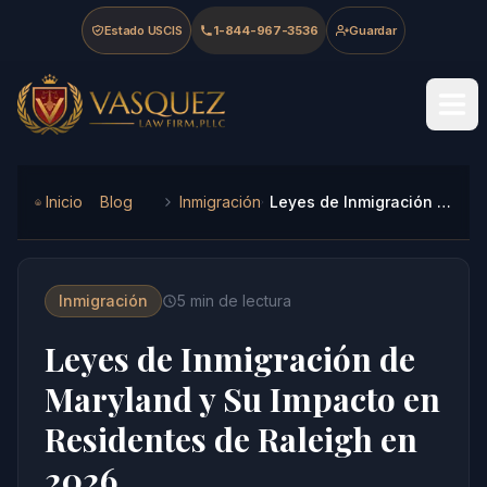
Skip to main content
Skip to navigation
Skip to footer
Estado USCIS
1-844-967-3536
Guardar
Vasquez Law Firm - Home
Inicio
Blog
Inmigración
Leyes de Inmigración de Maryland y Su Impacto en Residentes de Raleigh en 2026
Inmigración
5
min de lectura
Leyes de Inmigración de
Maryland y Su Impacto en
Residentes de Raleigh en
2026