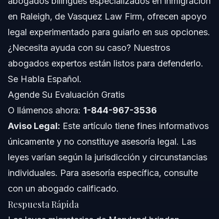
abogados bilingües especializados en inmigración
Cuándo Contactar a un Abogado de Inmigración
en Raleigh, de Vasquez Law Firm, ofrecen apoyo
Sobre Vasquez Law Firm
legal experimentado para guiarlo en sus opciones.
¿Necesita ayuda con su caso? Nuestros
Confianza y Experiencia de Nuestros Abogados
abogados expertos están listos para defenderlo.
Preguntas Frecuentes
Se Habla Español.
Agende Su Evaluación Gratis
¿Es Maryland un estado amigable con los inmigrantes?
O llámenos ahora:
1-844-967-3536
¿Pueden los inmigrantes indocumentados trabajar
Aviso Legal:
legalmente en Maryland?
Este artículo tiene fines informativos
únicamente y no constituye asesoría legal. Las
¿Qué es el Community Trust Act de Maryland?
leyes varían según la jurisdicción y circunstancias
¿Maryland emite licencias de conducir a inmigrantes
individuales. Para asesoría específica, consulte
indocumentados?
con un abogado calificado.
¿Puede ICE pedir identificación legalmente en
Maryland?
Respuesta Rápida
¿Qué nuevas leyes afectan a los titulares de Green
Card en Maryland?