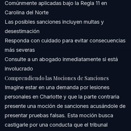
Comúnmente aplicadas bajo la Regla 11 en
¿Existen reglas diferentes para sanciones en Florida?
Carolina del Norte
¿Cuándo debo llamar a un abogado sobre una moción
Las posibles sanciones incluyen multas y
de sanciones?
desestimación
Fuentes y Referencias
Responda con cuidado para evitar consecuencias
más severas
Consulte a un abogado inmediatamente si está
involucrado
Comprendiendo las Mociones de Sanciones
Imagine estar en una demanda por lesiones
personales en Charlotte y que la parte contraria
presente una moción de sanciones acusándole de
presentar pruebas falsas. Esta moción busca
castigarle por una conducta que el tribunal