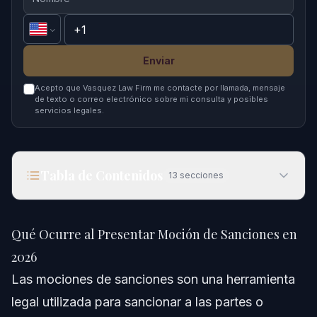
Enviar
Acepto que Vasquez Law Firm me contacte por llamada, mensaje
de texto o correo electrónico sobre mi consulta y posibles
servicios legales.
Tabla de Contenidos
13
secciones
Qué Ocurre al Presentar Moción de Sanciones en
2026
Qué Ocurre al Presentar Moción de Sanciones en
Respuesta Rápida
2026
Las mociones de sanciones son una herramienta
Comprendiendo las Mociones de Sanciones
legal utilizada para sancionar a las partes o