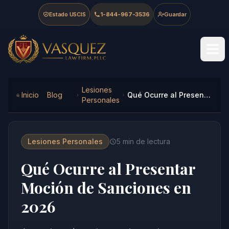
Skip to main content
Skip to navigation
Skip to footer
Estado USCIS
1-844-967-3536
Guardar
Vasquez Law Firm - Home
Lesiones
Inicio
Blog
Qué Ocurre al Presentar Moción de Sanciones en 2026
Personales
Lesiones Personales
5
min de lectura
Qué Ocurre al Presentar
Moción de Sanciones en
2026