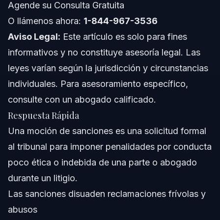
Agende su Consulta Gratuita
Acerca de Vasquez Law Firm
O llámenos ahora:
1-844-967-3536
Aviso Legal:
Este artículo es solo para fines
Confianza y Experiencia del Abogado
informativos y no constituye asesoría legal. Las
Preguntas Frecuentes
leyes varían según la jurisdicción y circunstancias
individuales. Para asesoramiento específico,
¿Qué es una moción de sanciones?
consulte con un abogado calificado.
¿Cuáles son los tipos comunes de sanciones?
Respuesta Rápida
Una moción de sanciones es una solicitud formal
¿Cómo maneja Carolina del Norte las mociones de
sanciones?
al tribunal para imponer penalidades por conducta
¿Se pueden presentar mociones de sanciones contra el
poco ética o indebida de una parte o abogado
abogado contrario?
durante un litigio.
¿Qué es una moción de sanciones frívola?
Las sanciones disuaden reclamaciones frívolas y
¿Cómo puedo protegerme contra mociones de
abusos
sanciones?