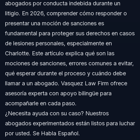
Paso a Paso: Cómo Responder
abogados por conducta indebida durante un
litigio. En 2026, comprender cómo responder o
Lista de Documentos y Evidencia
presentar una moción de sanciones es
Cronograma y Qué Esperar
fundamental para proteger sus derechos en casos
de lesiones personales, especialmente en
Factores de Costos y Honorarios
Charlotte. Este artículo explica qué son las
Errores Comunes a Evitar
mociones de sanciones, errores comunes a evitar,
qué esperar durante el proceso y cuándo debe
Notas sobre Carolina del Norte y Florida
llamar a un abogado. Vasquez Law Firm ofrece
Notas de Carolina del Norte
asesoría experta con apoyo bilingüe para
acompañarle en cada paso.
Notas de Florida
¿Necesita ayuda con su caso? Nuestros
Conceptos a Nivel Nacional
abogados experimentados están listos para luchar
por usted. Se Habla Español.
Cuándo Llamar a un Abogado Ya