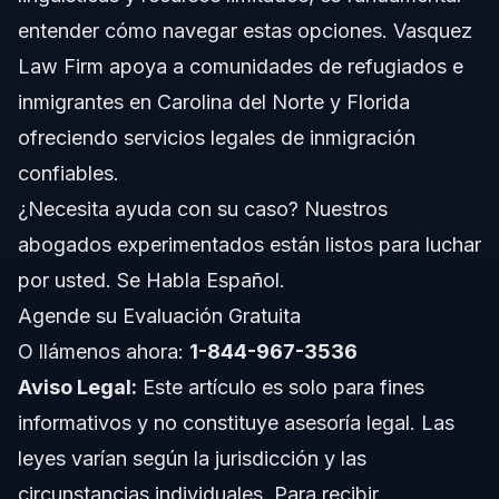
¿Cómo puede la educación ayudar a los refugiados?
entender cómo navegar estas opciones. Vasquez
¿Cuáles son los 5 campamentos de refugiados más
Law Firm apoya a comunidades de refugiados e
grandes del mundo?
inmigrantes en Carolina del Norte y Florida
¿Qué sucede después de 5 años de estatus de
refugiado?
ofreciendo servicios legales de inmigración
¿Son elegibles los refugiados para ayudas financieras
confiables.
educativas?
¿Necesita ayuda con su caso? Nuestros
¿Pueden los refugiados asistir a escuelas públicas en
EE.UU.?
abogados experimentados están listos para luchar
¿Cuánto duran típicamente los programas educativos
por usted. Se Habla Español.
para refugiados?
Agende su Evaluación Gratuita
¿Necesitan los refugiados ayuda legal para acceder a
rutas educativas?
O llámenos ahora:
1-844-967-3536
Sobre Vasquez Law Firm
Aviso Legal:
Este artículo es solo para fines
informativos y no constituye asesoría legal. Las
Confianza y Experiencia de Nuestros Abogados
leyes varían según la jurisdicción y las
Fuentes y Referencias
circunstancias individuales. Para recibir