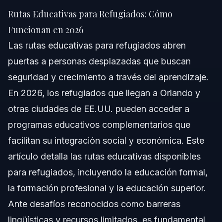
Funcionan en 2026
Rutas Educativas para Refugiados: Cómo
Respuesta Rápida
Funcionan en 2026
Las rutas educativas para refugiados abren
Comprendiendo las Rutas Educativas para
Refugiados
puertas a personas desplazadas que buscan
seguridad y crecimiento a través del aprendizaje.
Pasos Clave que los Refugiados Deben Seguir
En 2026, los refugiados que llegan a Orlando y
Subsección: Ejemplo de Caso
otras ciudades de EE.UU. pueden acceder a
programas educativos complementarios que
Errores Comunes de los Refugiados al Acceder a
la Educación
facilitan su integración social y económica. Este
Cronograma: Qué Esperar los Refugiados
artículo detalla las rutas educativas disponibles
para refugiados, incluyendo la educación formal,
Preguntas Frecuentes
la formación profesional y la educación superior.
¿Qué son las rutas complementarias para refugiados?
Ante desafíos reconocidos como barreras
lingüísticas y recursos limitados, es fundamental