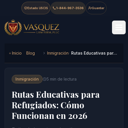
Skip to main content
Skip to navigation
Skip to footer
Estado USCIS
1-844-967-3536
Guardar
Vasquez Law Firm - Home
Inicio
Blog
Inmigración
Rutas Educativas para Refugiados: Cómo Funcionan en 2026
Inmigración
5
min de lectura
Rutas Educativas para
Refugiados: Cómo
Funcionan en 2026