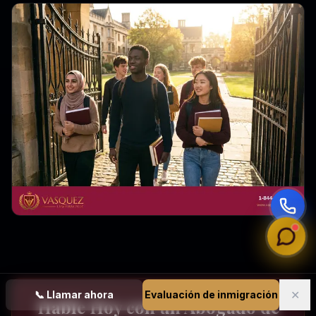
✕
📞
Llamar ahora
Evaluación de inmigración
Hable Hoy con un Abogado de